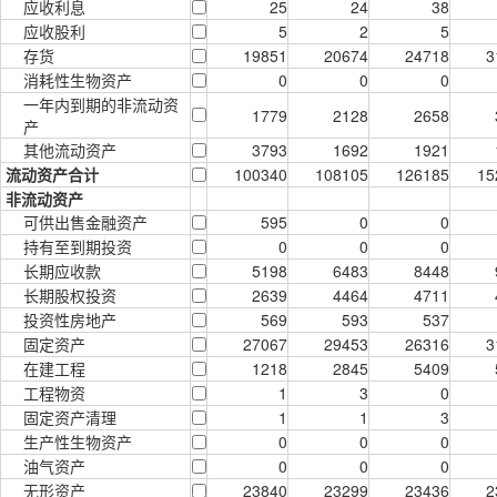
应收利息
25
24
38
应收股利
5
2
5
存货
19851
20674
24718
3
消耗性生物资产
0
0
0
一年内到期的非流动资
1779
2128
2658
产
其他流动资产
3793
1692
1921
流动资产合计
100340
108105
126185
15
非流动资产
可供出售金融资产
595
0
0
持有至到期投资
0
0
0
长期应收款
5198
6483
8448
长期股权投资
2639
4464
4711
投资性房地产
569
593
537
固定资产
27067
29453
26316
3
在建工程
1218
2845
5409
工程物资
1
3
0
固定资产清理
1
1
3
生产性生物资产
0
0
0
油气资产
0
0
0
无形资产
23840
23299
23436
2