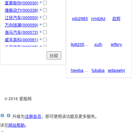
富奥股份(000030)
潍柴动力(000338)
江铃汽车(000550)
ydc2983
nmdzkz
启程
万向钱潮(000559)
海马汽车(000572)
威孚高科(000581)
ljg8235283
xuth
jeffery
长安汽车(000625)
模塑科技(000700)
比较
斯太尔(000760)
一汽轿车(000800)
hieebasten
fubaba
wdagwtyj
安凯客车(000868)
一汽夏利(000927)
中国重汽(000951)
© 2016 爱股网
中通客车(000957)
众泰汽车(000980)
银亿股份(000981)
升级为
注册会员
，即可使用该功能及更多服务。
宁波华翔(002048)
详见
网站帮助
。
万丰奥威(002085)