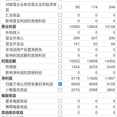
对联营企业和合营企业的投资收
85
174
244
益
汇兑收益
0
0
0
影响营业利润的其他科目
0
0
0
营业利润
10385
13604
14156
补贴收入
0
0
0
营业外收入
299
307
290
营业外支出
161
52
94
非流动资产处置净损失
0
0
0
影响利润总额的其他科目
0
0
0
利润总额
10522
13858
14352
所得税
1344
2233
2445
影响净利润的其他科目
0
0
0
净利润
9178
11626
11907
归属于母公司所有者的净利润
6808
8658
9105
少数股东损益
2370
2968
2802
每股收益
基本每股收益
0
0
0
稀释每股收益
0
0
0
其他综合收益
0
0
0