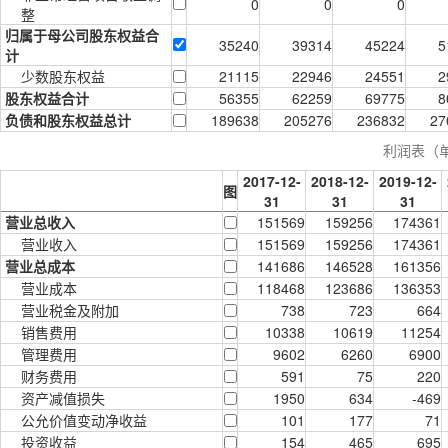
0
0
0
整
归属于母公司股东权益合
35240
39314
45224
5
计
少数股东权益
21115
22946
24551
2
股东权益合计
56355
62259
69775
8
负债和股东权益总计
189638
205276
236832
27
利润表（
2017-12-
2018-12-
2019-12-
图
31
31
31
营业总收入
151569
159256
174361
营业收入
151569
159256
174361
营业总成本
141686
146528
161356
营业成本
118468
123686
136353
营业税金及附加
738
723
664
销售费用
10338
10619
11254
管理费用
9602
6260
6900
财务费用
591
75
220
资产减值损失
1950
634
-469
公允价值变动净收益
101
177
71
投资收益
154
465
695