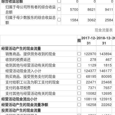
综合收益总额
0
0
0
归属于母公司所有者的综合收益
5700
8621
9411
总额
归属于母少数股东的综合收益总
1584
3062
2584
额
现金流量表
2017-12-
2018-12-
2
图
31
31
经营活动产生的现金流量
销售商品、提供劳务收到的现金
122970
143894
收到的税费返还
278
467
收到其他与经营活动有关的现金
1129
1815
经营活动现金流入小计
124377
146177
购买商品、接受劳务支付的现金
68195
80095
支付给职工以及为职工支付的现金
22471
23468
支付的各项税费
7371
7657
支付其他与经营活动有关的现金
10082
12695
经营活动现金流出小计
108119
123915
经营活动产生的现金流量净额
16258
22262
投资活动产生的现金流量