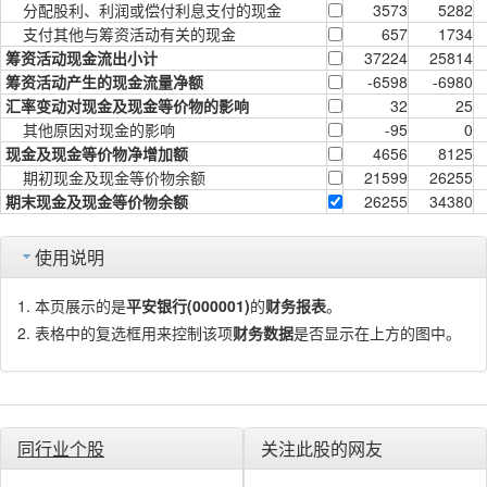
分配股利、利润或偿付利息支付的现金
3573
5282
支付其他与筹资活动有关的现金
657
1734
筹资活动现金流出小计
37224
25814
筹资活动产生的现金流量净额
-6598
-6980
汇率变动对现金及现金等价物的影响
32
25
其他原因对现金的影响
-95
0
现金及现金等价物净增加额
4656
8125
期初现金及现金等价物余额
21599
26255
期末现金及现金等价物余额
26255
34380
使用说明
本页展示的是
平安银行(000001)
的
财务报表
。
表格中的复选框用来控制该项
财务数据
是否显示在上方的图中。
同行业个股
关注此股的网友