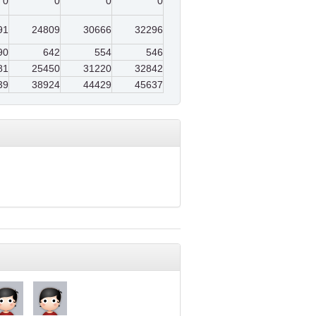
0
0
0
0
91
24809
30666
32296
90
642
554
546
81
25450
31220
32842
39
38924
44429
45637