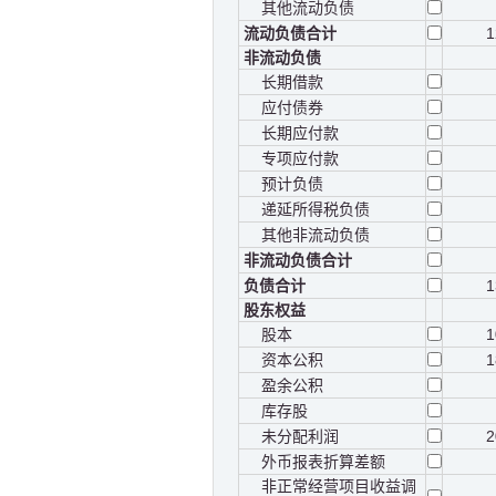
其他流动负债
流动负债合计
1
非流动负债
长期借款
应付债券
长期应付款
专项应付款
预计负债
递延所得税负债
其他非流动负债
非流动负债合计
负债合计
1
股东权益
股本
1
资本公积
1
盈余公积
库存股
未分配利润
2
外币报表折算差额
非正常经营项目收益调