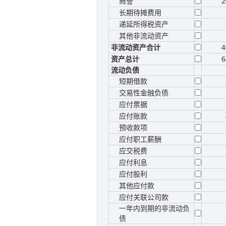
商誉
2
长期待摊费用
递延所得税资产
其他非流动资产
非流动资产合计
4
资产总计
6
流动负债
短期借款
交易性金融负债
应付票据
应付账款
预收款项
应付职工薪酬
应交税费
应付利息
应付股利
其他应付款
应付关联公司款
一年内到期的非流动负
债