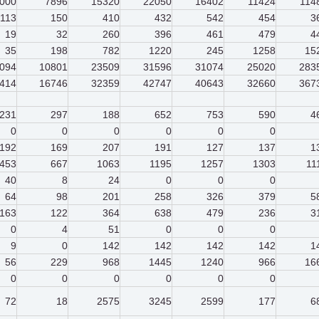
000
7896
15320
22050
16402
11424
114
113
150
410
432
542
454
3
19
32
260
396
461
479
4
35
198
782
1220
245
1258
15
094
10801
23509
31596
31074
25020
283
414
16746
32359
42747
40643
32660
367
231
297
188
652
753
590
4
0
0
0
0
0
0
192
169
207
191
127
137
1
453
667
1063
1195
1257
1303
11
40
8
24
0
0
0
64
98
201
258
326
379
5
163
122
364
638
479
236
3
0
4
51
0
0
0
9
0
142
142
142
142
1
56
229
968
1445
1240
966
16
0
0
0
0
0
0
72
18
2575
3245
2599
177
6