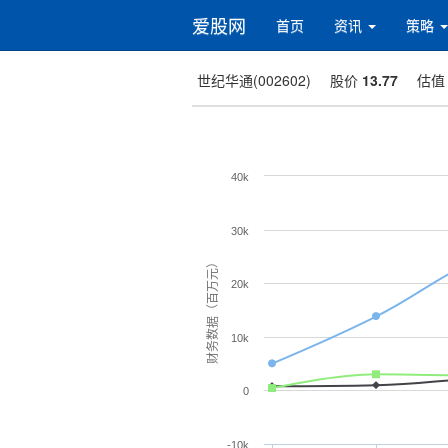
爱股网
首页
资讯
策略
世纪华通(002602)
股价
13.77
估
40k
30k
财务数据（百万元）
20k
10k
0
-10k