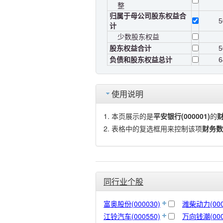
整
归属于母公司股东权益合
5
计
少数股东权益
股东权益合计
5
负债和股东权益总计
6
使用说明
本页展示的是
平安银行(000001)
的
表格中的复选框用来控制该项
财务数
同行业个股
富奥股份(000030)
潍柴动力(000
江铃汽车(000550)
万向钱潮(000