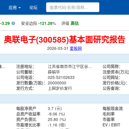
应用
论坛
值
-3.29
安全边际
-121.28
%
评级
高估
奥联电子(300585)基本面研究报告
2026-03-31
爱股网
南京奥联汽车电子电器股份有限公司
注册地址：
江苏省南京市江宁区谷里街道东善桥工业集中区
公司简称：
公司董秘：
薛娟华
注册资本(万元
公司电话：
025-52102633
公司网址：
发行数量(万股)：
20000000
发行价格(元)
发行方式：
上网定价发行
公告查询：
每股净资产
3.7
(元)
每股现金流
总资产收益率
-9.06
(%)
毛利率
资产负债比
25.80
(%)
市盈率
市盈增长比率
-1.16
(倍)
EV / EBIT