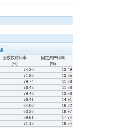
线
股东权益比率
固定资产比率
(%)
(%)
74.20
13.49
71.96
13.35
79.74
11.28
76.43
11.88
79.46
13.68
76.41
14.91
64.00
16.22
63.36
18.97
59.51
17.74
71.13
18.54