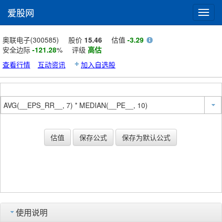
爱股网
Toggl
navig
奥联电子(300585)
股价
15.46
估值
-3.29
安全边际
-121.28
%
评级
高估
查看行情
互动资讯
加入自选股
估值
保存公式
保存为默认公式
使用说明