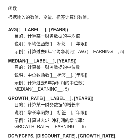
函数
根据输入的数值、变量、标签计算出数值。
AVG([__LABEL__], [YEARS])
目的
：
计算某一财务数据的平均值
说明
：
平均值函数([__标签__], [年限])
示例
：
计算过去5年平均净利润：AVG(__EARNING__, 5)
MEDIAN([__LABEL__], [YEARS])
目的
：
计算某一财务数据的中位数
说明
：
中位数函数([__标签__], [年限])
示例
：
计算过去5年净利润的中位数：
MEDIAN(__EARNING__, 5)
GROWTH_RATE([__LABEL__], [YEARS])
目的
：
计算某一财务数据的增长率
说明
：
增长率函数([__标签__], [年限])
示例
：
计算过去5年净利润的增长率：
GROWTH_RATE(__EARNING__, 5)
DCF(FCFPS, [DISCOUNT_RATE], [GROWTH_RATE],