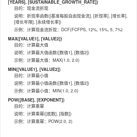
[YEARS], [SUSTAINABLE_GROWTH_RATE])
目的
：
现金流折现
说明
：
折现率函数([基准每股自由现金流], [折现率], [增长率],
[增长年限], [永续增长率])
示例
：
计算现金流折现：DCF(FCFPS, 12%, 15%, 5, 7%)
MAX([VALUE1], [VALUE2])
目的
：
计算最大值
说明
：
计算最大值函数([数值1], [数值2])
示例
：
计算最大值：MAX(1.0, 2.0)
MIN([VALUE1], [VALUE2])
目的
：
计算最小值
说明
：
计算最小值函数([数值1], [数值2])
示例
：
计算最小值：MIN(1.0, 2.0)
POW([BASE], [EXPONENT])
目的
：
计算乘幂
说明
：
计算乘幂([底数], [指数])
示例
：
计算乘幂：POW(2.0, 2)