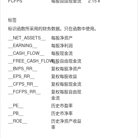
FCFPS
每股自由现金流
2.15
￥
标签
标识函数所采用的财务数据。只在函数中使用。
__NET_ASSETS__
每股净资产
__EARNING__
每股净利润
__CASH_FLOW__
每股现金流
__FREE_CASH_FLOW__
每股自由现金流
__BVPS_RR__
复权每股净资产
__EPS_RR__
复权每股收益
__CFPS_RR__
复权每股现金流
__FCFPS_RR__
复权每股自由现
金流
__PE__
历史市盈率
__PB__
历史市净率
__ROE__
历史净资产收益
率