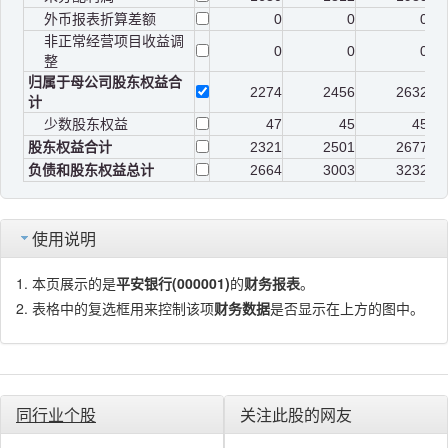
外币报表折算差额
0
0
0
非正常经营项目收益调
0
0
0
整
归属于母公司股东权益合
2274
2456
2632
计
少数股东权益
47
45
45
股东权益合计
2321
2501
2677
负债和股东权益总计
2664
3003
3232
使用说明
本页展示的是
平安银行(000001)
的
财务报表
。
表格中的复选框用来控制该项
财务数据
是否显示在上方的图中。
同行业个股
关注此股的网友