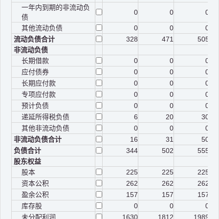
一年内到期的非流动负
0
0
0
债
其他流动负债
0
0
0
流动负债合计
328
471
505
非流动负债
长期借款
0
0
0
应付债券
0
0
0
长期应付款
0
0
0
专项应付款
0
0
0
预计负债
0
0
0
递延所得税负债
6
20
30
其他非流动负债
0
0
0
非流动负债合计
16
31
50
负债合计
344
502
555
股东权益
股本
225
225
225
资本公积
262
262
262
盈余公积
157
157
157
库存股
0
0
0
未分配利润
1630
1812
1989