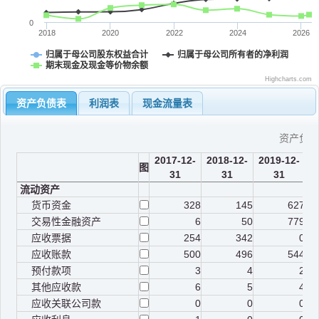
0
2018
2020
2022
2024
2026
归属于母公司股东权益合计
归属于母公司所有者的净利润
期末现金及现金等价物余额
Highcharts.com
资产负债表
利润表
现金流量表
资产负
2017-12-
2018-12-
2019-12-
2
图
31
31
31
流动资产
货币资金
328
145
627
交易性金融资产
6
50
779
应收票据
254
342
0
应收账款
500
496
544
预付款项
3
4
2
其他应收款
6
5
4
应收关联公司款
0
0
0