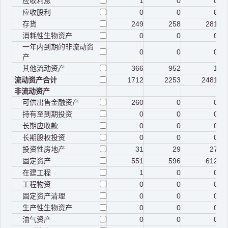
应收利息
1
0
0
应收股利
0
0
0
存货
249
258
281
消耗性生物资产
0
0
0
一年内到期的非流动资
0
0
0
产
其他流动资产
366
952
1
流动资产合计
1712
2253
2481
非流动资产
可供出售金融资产
260
0
0
持有至到期投资
0
0
0
长期应收款
0
0
0
长期股权投资
0
0
0
投资性房地产
31
29
27
固定资产
551
596
612
在建工程
1
0
0
工程物资
0
0
0
固定资产清理
0
0
0
生产性生物资产
0
0
0
油气资产
0
0
0