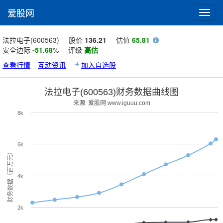
爱股网
Toggl
navig
法拉电子(600563)
股价
136.21
估值
65.81
安全边际
-51.68
%
评级
高估
查看行情
互动资讯
加入自选股
法拉电子(600563)财务数据曲线图
来源: 爱股网 www.iguuu.com
8k
6k
财务数据（百万元）
4k
2k