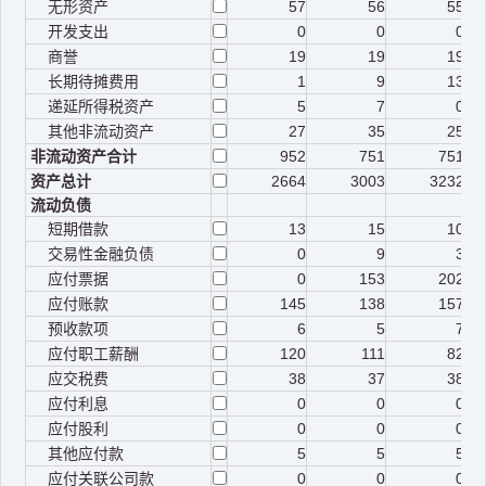
无形资产
57
56
55
开发支出
0
0
0
商誉
19
19
19
长期待摊费用
1
9
13
递延所得税资产
5
7
0
其他非流动资产
27
35
25
非流动资产合计
952
751
751
资产总计
2664
3003
3232
流动负债
短期借款
13
15
10
交易性金融负债
0
9
3
应付票据
0
153
202
应付账款
145
138
157
预收款项
6
5
7
应付职工薪酬
120
111
82
应交税费
38
37
38
应付利息
0
0
0
应付股利
0
0
0
其他应付款
5
5
5
应付关联公司款
0
0
0