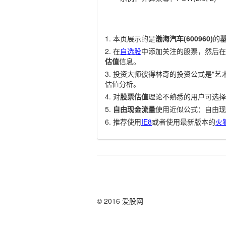
本页展示的是
渤海汽车(600960)
的
在
自选股
中添加关注的股票，然后在
估值
信息。
投资大师彼得林奇的投资公式是"艺术
估值分析。
对
股票估值
理论不熟悉的用户可选择
自由现金流量
使用近似公式：自由现
推荐使用
IE8
或者使用最新版本的
火
© 2016 爱股网