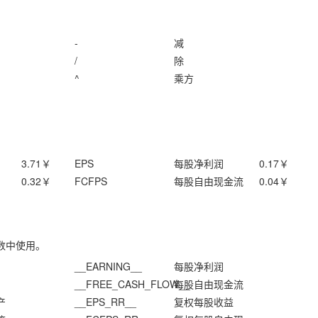
-
减
/
除
^
乘方
3.71
￥
EPS
每股净利润
0.17
￥
0.32
￥
FCFPS
每股自由现金流
0.04
￥
数中使用。
__EARNING__
每股净利润
__FREE_CASH_FLOW__
每股自由现金流
产
__EPS_RR__
复权每股收益