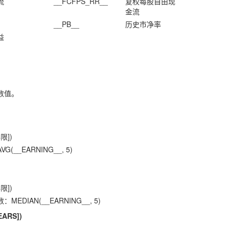
流
__FCFPS_RR__
复权每股自由现
金流
__PB__
历史市净率
益
数值。
限])
__EARNING__, 5)
限])
DIAN(__EARNING__, 5)
EARS])