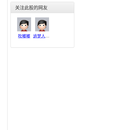
一汽轿车(000800)
关注此股的网友
安凯客车(000868)
一汽夏利(000927)
中国重汽(000951)
中通客车(000957)
吹嘟嘟
追梦人8888
众泰汽车(000980)
银亿股份(000981)
宁波华翔(002048)
万丰奥威(002085)
广东鸿图(002101)
银轮股份(002126)
特 尔 佳(002213)
奥特佳(002239)
西仪股份(002265)
天润曲轴(002283)
亚太股份(002284)
新朋股份(002328)
兴民智通(002355)