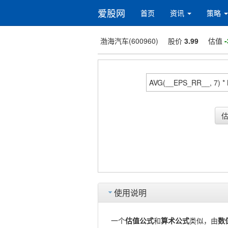
爱股网
首页
资讯
策略
渤海汽车(600960)
股价
3.99
估值
-
使用说明
一个
估值公式
和
算术公式
类似，由
数