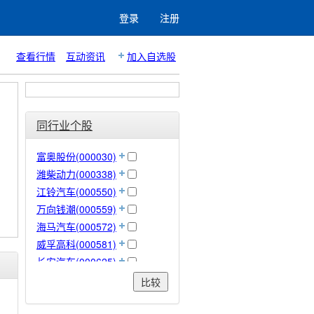
登录
注册
查看行情
互动资讯
加入自选股
同行业个股
富奥股份(000030)
潍柴动力(000338)
江铃汽车(000550)
万向钱潮(000559)
海马汽车(000572)
威孚高科(000581)
长安汽车(000625)
模塑科技(000700)
比较
斯太尔(000760)