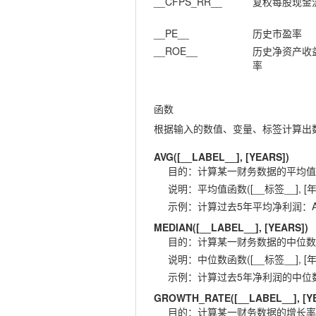
__CFPS_RR__
复权每股现金
__PE__
历史市盈率
__ROE__
历史净资产收
率
函数
根据输入的数值、变量、标签计算出
AVG([__LABEL__], [YEARS])
目的
：
计算某一财务数据的平均值
说明
：
平均值函数([__标签__], [年
示例
：
计算过去5年平均净利润：AVG(
MEDIAN([__LABEL__], [YEARS])
目的
：
计算某一财务数据的中位数
说明
：
中位数函数([__标签__], [年
示例
：
计算过去5年净利润的中位数：ME
GROWTH_RATE([__LABEL__], [Y
目的
：
计算某一财务数据的增长率