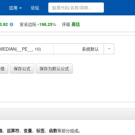
应用
论坛
3.92
安全边际
-198.25
%
评级
高估
系统默认
估值
保存公式
保存为默认公式
值
、
运算符
、
变量
、
标签
、
函数
等部分组成。