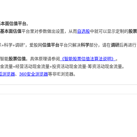
基本面估值平台
。
基本面估值
平台里对参数做出设置，从而
自选股
中就可以显示定制的
股票
+科学+调研"，爱股网
估值平台
平台只解决
科学
部分，请在
调研
后再进行
智能
股票估值
。具体原理请参阅
《智能股票估值法算法说明》
。
金流量=经营活动现金流量+投资活动现金流量-筹资活动现金流量。
狐浏览器
、
360安全浏览器
等非IE浏览器。