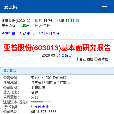
爱股网
Toggl
navig
亚普股份(603013)
股价
16.76
估值
14.83
安全边际
-11.52
%
评级
合理
查看行情
互动资讯
加入自选股
亚普股份(603013)基本面研究报告
2026-03-31
爱股网
交互图版
图片版
公司概况
公司全称：
亚普汽车部件股份有限公司
注册地址：
江苏省扬州市扬子江南路508号
公司简称：
亚普股份
法人代表：
郝建
公司董秘：
朱磊
注册资本(万元)：
999999.9999
行业种类：
汽车制造业
公司电话：
0514-87846666