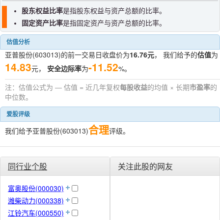
股东权益比率
是指股东权益与资产总额的比率。
固定资产比率
是指固定资产与资产总额的比率。
估值分析
亚普股份(603013)的前一交易日收盘价为
16.76元
， 我们给予的
估值
为
14.83
-11.52
元，
安全边际率
为
%。
注：估值公式为 — 估值 = 近几年复权
每股收益
的均值 × 长期
市盈率
的
中位数。
爱股评级
合理
我们给予亚普股份(603013)
评级。
同行业个股
关注此股的网友
富奥股份(000030)
潍柴动力(000338)
江铃汽车(000550)