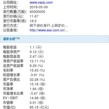
公司网址：
www.yapp.com
上市时间：
2018-05-09
发行数量(万股)：
60000000
发行价格(元)：
11.67
发行市盈率(倍)：
18.0
发行方式：
网下询价发行,上网定价发行
公告查询：
http://www.sse.com.cn/assortment/stock/list/info/announcement/index.shtml?productId=603013
TTM
最新业绩
每股收益
1.1
(元)
每股净资产
9.12
(元)
每股现金流
2.47
(元)
净资产收益率
12.11
(%)
总资产收益率
8.29
(%)
毛利率
15.43
(%)
利润增长率
-3.91
(%)
资产负债比
32.28
(%)
市盈率
15.18
(倍)
市净率
1.84
(倍)
市盈增长比率
-3.47
(倍)
EV / EBIT
14.98
(倍)
市销率
0.91
(倍)
市值(亿)
85.18
(亿元)