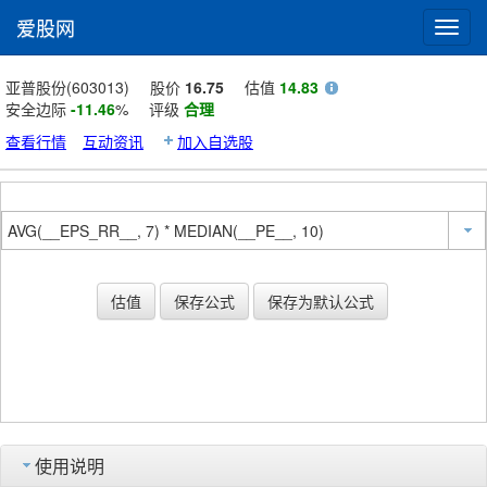
爱股网
Toggl
navig
亚普股份(603013)
股价
16.75
估值
14.83
安全边际
-11.46
%
评级
合理
查看行情
互动资讯
加入自选股
估值
保存公式
保存为默认公式
使用说明