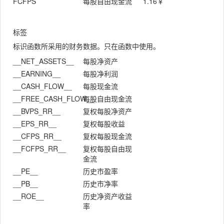
FCFPS
每股自由现金流
1.16
￥
标签
标识函数所采用的财务数据。只在函数中使用。
__NET_ASSETS__
每股净资产
__EARNING__
每股净利润
__CASH_FLOW__
每股现金流
__FREE_CASH_FLOW__
每股自由现金流
__BVPS_RR__
复权每股净资产
__EPS_RR__
复权每股收益
__CFPS_RR__
复权每股现金流
__FCFPS_RR__
复权每股自由现
金流
__PE__
历史市盈率
__PB__
历史市净率
__ROE__
历史净资产收益
率