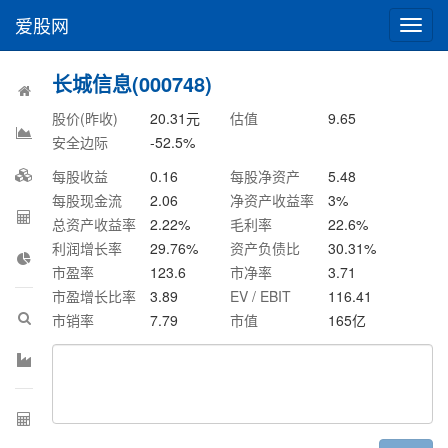
爱股网
切
换
导
长城信息(000748)
航
股价(昨收)
20.31
元
估值
9.65
安全边际
-52.5
%
每股收益
0.16
每股净资产
5.48
每股现金流
2.06
净资产收益率
3
%
总资产收益率
2.22
%
毛利率
22.6
%
利润增长率
29.76
%
资产负债比
30.31
%
市盈率
123.6
市净率
3.71
市盈增长比率
3.89
EV / EBIT
116.41
市销率
7.79
市值
165
亿