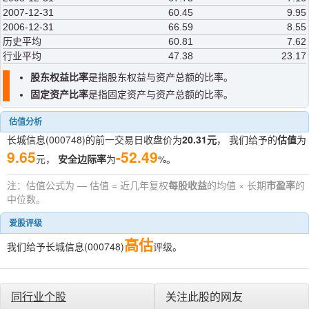
2007-12-31
60.45
9.95
2006-12-31
66.59
8.55
历史平均
60.81
7.62
行业平均
47.38
23.17
股东权益比率
是指股东权益与资产总额的比率。
固定资产比率
是指固定资产与资产总额的比率。
估值分析
长城信息(000748)的前一交易日收盘价为
20.31元
， 我们给予的
估值
为
9.65
-52.49
元，
安全边际率
为
%。
注：估值公式为 — 估值 = 近几年复权
每股收益
的均值 × 长期
市盈率
的
中位数。
爱股评级
高估
我们给予长城信息(000748)
评级。
同行业个股
关注此股的网友