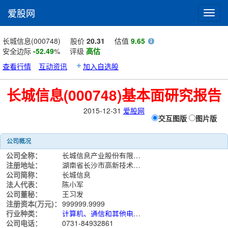
爱股网
Toggl
navig
长城信息(000748)
股价
20.31
估值
9.65
安全边际
-52.49
%
评级
高估
查看行情
互动资讯
加入自选股
长城信息(000748)基本面研究报告
2015-12-31
爱股网
交互图版
图片版
公司概况
公司全称：
长城信息产业股份有限公司
注册地址：
湖南省长沙市高新技术产业开发区尖山路39号
公司简称：
长城信息
法人代表：
陈小军
公司董秘：
王习发
注册资本(万元)：
999999.9999
行业种类：
计算机、通信和其他电子设备制造业
公司电话：
0731-84932861