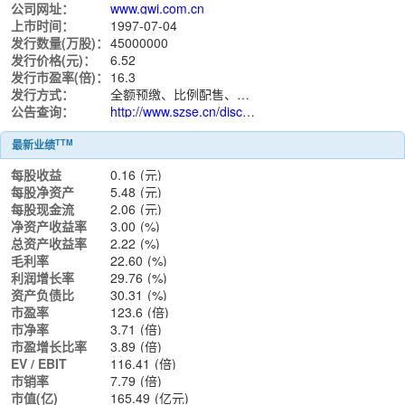
公司网址：
www.gwi.com.cn
上市时间：
1997-07-04
发行数量(万股)：
45000000
发行价格(元)：
6.52
发行市盈率(倍)：
16.3
发行方式：
全额预缴、比例配售、余额转存
公告查询：
http://www.szse.cn/disclosure/listed/notice/index.html?stock=000748
TTM
最新业绩
每股收益
0.16
(元)
每股净资产
5.48
(元)
每股现金流
2.06
(元)
净资产收益率
3.00
(%)
总资产收益率
2.22
(%)
毛利率
22.60
(%)
利润增长率
29.76
(%)
资产负债比
30.31
(%)
市盈率
123.6
(倍)
市净率
3.71
(倍)
市盈增长比率
3.89
(倍)
EV / EBIT
116.41
(倍)
市销率
7.79
(倍)
市值(亿)
165.49
(亿元)