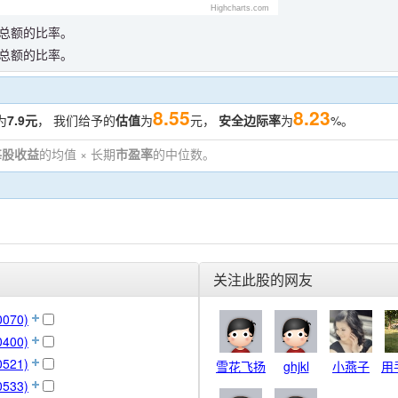
Highcharts.com
总额的比率。
总额的比率。
8.55
8.23
为
7.9元
， 我们给予的
估值
为
元，
安全边际率
为
%。
每股收益
的均值 × 长期
市盈率
的中位数。
。
关注此股的网友
070)
400)
521)
雪花飞扬
ghjkl
小燕子
用
533)