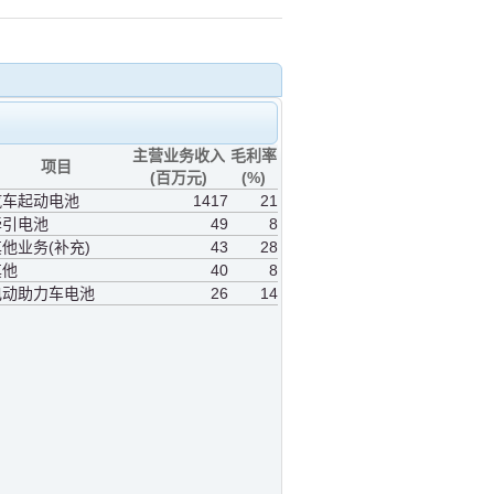
主营业务收入
毛利率
项目
(百万元)
(%)
汽车起动电池
1417
21
牵引电池
49
8
他业务(补充)
43
28
其他
40
8
电动助力车电池
26
14