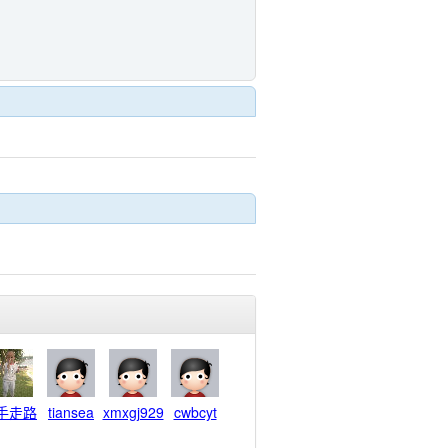
手走路
tiansea
xmxgj929
cwbcyt