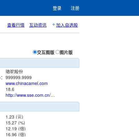
登录
注册
查看行情
互动资讯
加入自选股
交互图版
图片版
骆驼股份
)：
999999.9999
www.chinacamel.com
：
18.6
http://www.sse.com.cn/assortment/stock/list/info/announcement/index.shtml?productId=601311
1.23
(元)
15.27
(%)
12.19
(倍)
16.96
(倍)