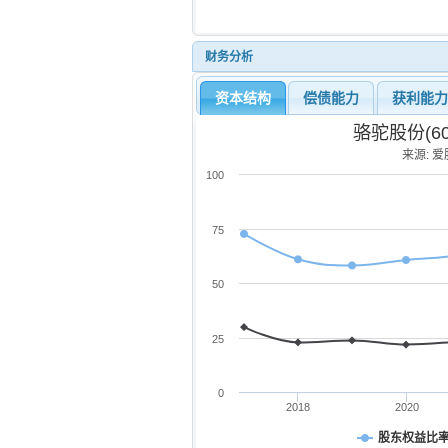
财务分析
资本结构
偿债能力
获利能
骆驼股份(6
来源: 爱股
100
75
50
25
0
2018
2020
股东权益比率