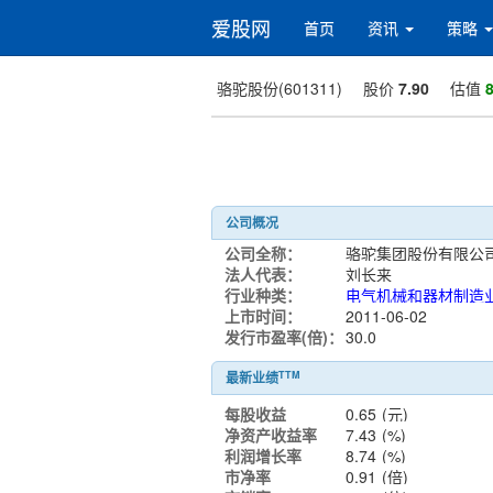
爱股网
首页
资讯
策略
骆驼股份(601311)
股价
7.90
估值
8
公司概况
公司全称：
骆驼集团股份有限公
法人代表：
刘长来
行业种类：
电气机械和器材制造
上市时间：
2011-06-02
发行市盈率(倍)：
30.0
TTM
最新业绩
每股收益
0.65
(元)
净资产收益率
7.43
(%)
利润增长率
8.74
(%)
市净率
0.91
(倍)