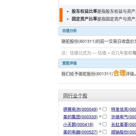
股东权益比率
是指股东权益与资产
固定资产比率
是指固定资产与资产
估值分析
骆驼股份(601311)的前一交易日收盘价
注：估值公式为 — 估值 = 近几年复权
爱股评级
合理
我们给予骆驼股份(601311)
评级
同行业个股
德赛电池(000049)
特发信息(000
美的集团(000333)
许继电气(000
小天鹅(000418)
长虹美菱(000
美的电器(000527)
顺钠股份(000