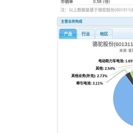
市销率
0.58
(倍)
注：以上数据是基于
骆驼股份(601311)
主营业务构成
产品
行业
地区
骆驼股份(6013
来源: 爱股
电动助力车电池
: 1.6
其他
: 2.54%
其他业务(补充)
: 2.73%
牵引电池
: 3.11%