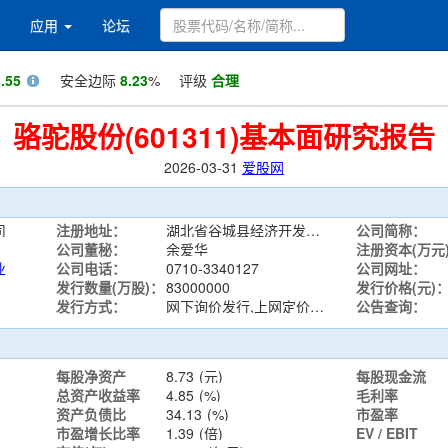
应用
论坛
.55
安全边际
8.23
%
评级
合理
骆驼股份(601311)基本面研究报告
2026-03-31
爱股网
司
注册地址：
湖北省谷城县经济开发区谷水路16号
公司简称：
公司董秘：
余爱华
注册资本(万元
业
公司电话：
0710-3340127
公司网址：
发行数量(万股)：
83000000
发行价格(元)
发行方式：
网下询价发行,上网定价发行
公告查询：
每股净资产
8.73
(元)
每股现金流
总资产收益率
4.85
(%)
毛利率
资产负债比
34.13
(%)
市盈率
市盈增长比率
1.39
(倍)
EV / EBIT