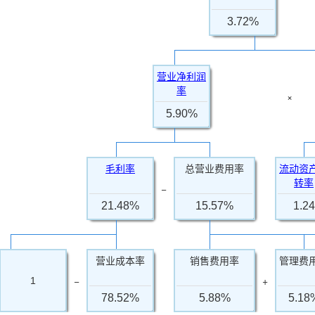
3.72%
营业净利润
率
×
5.90%
毛利率
总营业费用率
流动资
转率
−
21.48%
15.57%
1.24
营业成本率
销售费用率
管理费
−
+
1
78.52%
5.88%
5.18