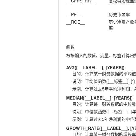
__CFPS_RR__
复权每股现金
__PE__
历史市盈率
__ROE__
历史净资产收
率
函数
根据输入的数值、变量、标签计算出
AVG([__LABEL__], [YEARS])
目的
：
计算某一财务数据的平均值
说明
：
平均值函数([__标签__], [年
示例
：
计算过去5年平均净利润：AVG(
MEDIAN([__LABEL__], [YEARS])
目的
：
计算某一财务数据的中位数
说明
：
中位数函数([__标签__], [年
示例
：
计算过去5年净利润的中位数：ME
GROWTH_RATE([__LABEL__], [Y
目的
：
计算某一财务数据的增长率