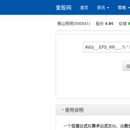
爱股网
首页
资讯
策略
佛山照明(000541)
股价
4.94
估值
4
使用说明
一个
估值公式
和
算术公式
类似，由
数