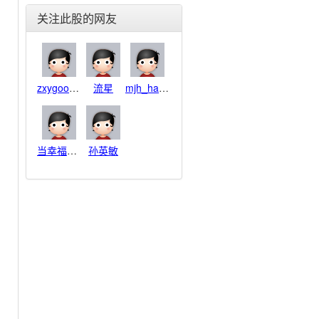
东北电气(000585)
关注此股的网友
合金投资(000633)
格力电器(000651)
东方电子(000682)
金宇车城(000803)
zxygoodboy
流星
mjh_haha
银河生物(000806)
富通鑫茂(000836)
海信家电(000921)
佳电股份(000922)
当幸福来敲门
孙英敏
德豪润达(002005)
思源电气(002028)
华帝股份(002035)
横店东磁(002056)
国轩高科(002074)
雪莱特(002076)
金智科技(002090)
三变科技(002112)
中环股份(002129)