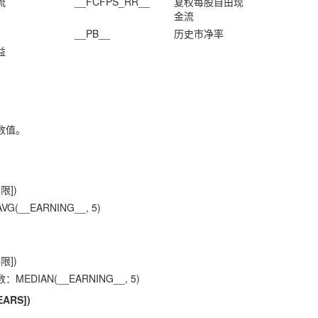
流
__FCFPS_RR__
复权每股自由现
金流
__PB__
历史市净率
益
数值。
限])
__EARNING__, 5)
限])
DIAN(__EARNING__, 5)
EARS])