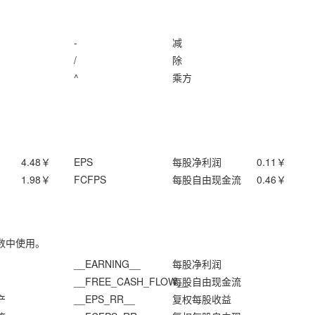
-
减
/
除
^
乘方
4.48
￥
EPS
每股净利润
0.11
￥
1.98
￥
FCFPS
每股自由现金流
0.46
￥
数中使用。
__EARNING__
每股净利润
__FREE_CASH_FLOW__
每股自由现金流
产
__EPS_RR__
复权每股收益