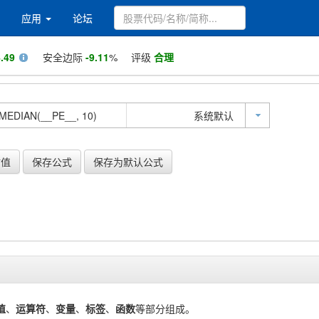
应用
论坛
.49
安全边际
-9.11
%
评级
合理
系统默认
估值
保存公式
保存为默认公式
值
、
运算符
、
变量
、
标签
、
函数
等部分组成。