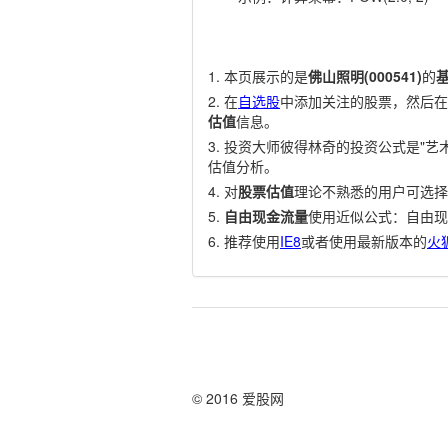
本页展示的是
佛山照明(000541)
的
在
自选股
中添加关注的股票，然后在
估值
信息。
投资大师彼得林奇的投资公式是"艺术
估值分析。
对
股票估值
理论不熟悉的用户可选择
自由现金流量
使用近似公式：自由现
推荐使用
IE8
或者使用最新版本的
火
© 2016 爱股网