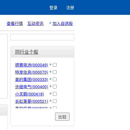
登录
注册
查看行情
互动资讯
加入自选股
同行业个股
德赛电池(000049)
特发信息(000070)
美的集团(000333)
许继电气(000400)
小天鹅(000418)
长虹美菱(000521)
美的电器(000527)
顺钠股份(000533)
比较
佛山照明(000541)