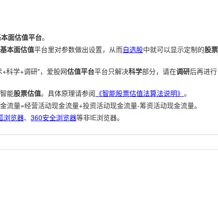
基本面估值平台
。
基本面估值
平台里对参数做出设置，从而
自选股
中就可以显示定制的
股票
+科学+调研"，爱股网
估值平台
平台只解决
科学
部分，请在
调研
后再进行
智能
股票估值
。具体原理请参阅
《智能股票估值法算法说明》
。
金流量=经营活动现金流量+投资活动现金流量-筹资活动现金流量。
狐浏览器
、
360安全浏览器
等非IE浏览器。