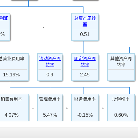
利润
总资产周转
率
×
9%
0.51
总营业费用率
流动资产周
固定资产周
其他资产周
转率
转率
转率
15.19%
0.9
2.45
销售费用率
管理费用率
财务费用率
所得税率
+
+
+
4.07%
5.47%
-0.15%
0.60%