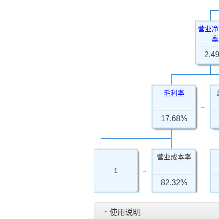
营业净
率
2.4
毛利率
−
17.68%
营业成本率
−
1
82.32%
使用说明