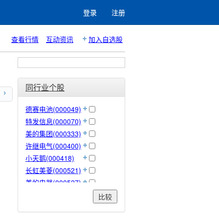
登录
注册
查看行情
互动资讯
加入自选股
同行业个股
德赛电池(000049)
特发信息(000070)
美的集团(000333)
许继电气(000400)
小天鹅(000418)
长虹美菱(000521)
美的电器(000527)
顺钠股份(000533)
比较
佛山照明(000541)