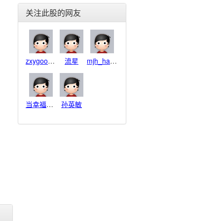
东北电气(000585)
关注此股的网友
合金投资(000633)
格力电器(000651)
东方电子(000682)
金宇车城(000803)
zxygoodboy
流星
mjh_haha
银河生物(000806)
富通鑫茂(000836)
海信家电(000921)
佳电股份(000922)
当幸福来敲门
孙英敏
德豪润达(002005)
思源电气(002028)
华帝股份(002035)
横店东磁(002056)
国轩高科(002074)
雪莱特(002076)
金智科技(002090)
三变科技(002112)
中环股份(002129)