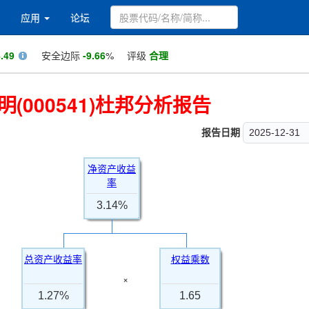
应用
论坛
.49
安全边际
-9.66
%
评级
合理
(000541)杜邦分析报告
报告日期
2025-12-31
净资产收益
率
3.14%
总资产收益率
权益乘数
×
1.27%
1.65