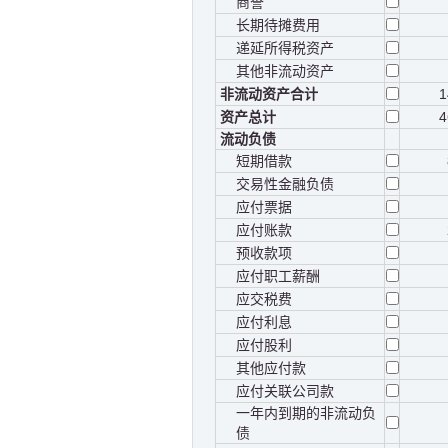
商誉
长期待摊费用
递延所得税资产
其他非流动资产
非流动资产合计
1
资产总计
4
流动负债
短期借款
交易性金融负债
应付票据
应付账款
预收款项
应付职工薪酬
应交税费
应付利息
应付股利
其他应付款
应付关联公司款
一年内到期的非流动负
债