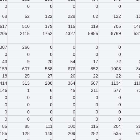
0
0
0
0
0
0
68
52
122
228
82
122
1
617
510
179
115
119
705
14
205
2115
1752
4327
5985
8769
53
307
266
0
0
0
0
0
0
0
0
0
0
43
9
20
54
17
72
159
607
558
676
852
1008
8
18
25
27
26
22
22
414
313
280
364
567
1134
11
146
1
6
45
211
577
7
0
0
0
0
0
0
0
0
0
0
0
0
0
0
0
0
0
0
0
0
0
0
0
0
85
85
111
100
115
204
2
185
128
149
209
282
535
6