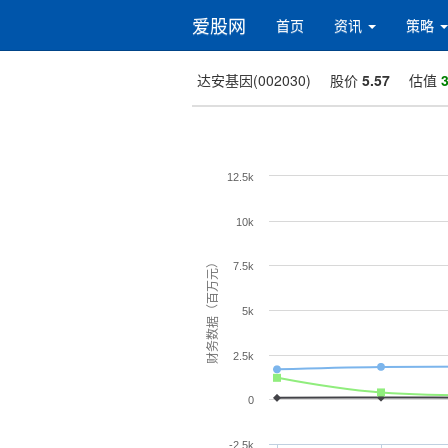
爱股网
首页
资讯
策略
达安基因(002030)
股价
5.57
估值
3
12.5k
10k
财务数据（百万元）
7.5k
5k
2.5k
0
-2.5k