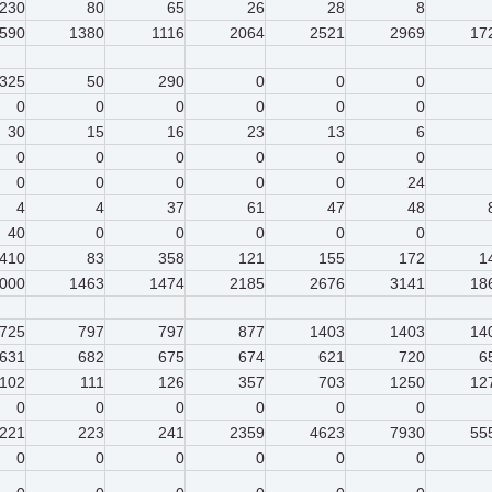
230
80
65
26
28
8
590
1380
1116
2064
2521
2969
17
325
50
290
0
0
0
0
0
0
0
0
0
30
15
16
23
13
6
0
0
0
0
0
0
0
0
0
0
0
24
4
4
37
61
47
48
40
0
0
0
0
0
410
83
358
121
155
172
1
000
1463
1474
2185
2676
3141
18
725
797
797
877
1403
1403
14
631
682
675
674
621
720
6
102
111
126
357
703
1250
12
0
0
0
0
0
0
221
223
241
2359
4623
7930
55
0
0
0
0
0
0