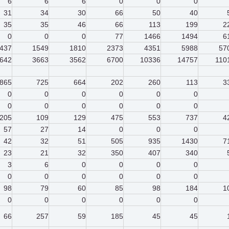
6
6
6
0
0
0
31
34
30
66
50
40
35
35
46
66
113
199
2
0
0
0
77
1466
1494
6
437
1549
1810
2373
4351
5988
57
642
3663
3562
6700
10336
14757
110
865
725
664
202
260
113
3
0
0
0
0
0
0
0
0
0
0
0
0
205
109
129
475
553
737
4
57
27
14
0
0
0
42
32
51
505
935
1430
7
23
21
32
350
407
340
3
6
0
0
0
0
0
0
0
0
0
0
98
79
60
85
98
184
1
0
0
0
0
0
0
66
257
59
185
45
45