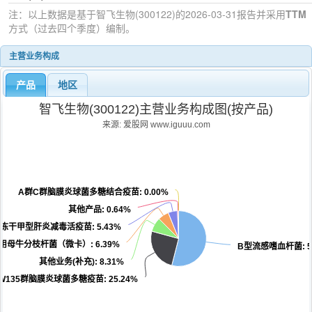
注：以上数据是基于
智飞生物(300122)
的2026-03-31
报告并采用
TTM
方式（过去四个季度）编制。
主营业务构成
产品
地区
智飞生物(300122)主营业务构成图(按产品)
来源: 爱股网 www.iguuu.com
A群C群脑膜炎球菌多糖结合疫苗
: 0.00%
其他产品
: 0.64%
冻干甲型肝炎减毒活疫苗
: 5.43%
用母牛分枝杆菌（微卡）
: 6.39%
B型流感嗜血杆菌
: 
其他业务(补充)
: 8.31%
YW135群脑膜炎球菌多糖疫苗
: 25.24%