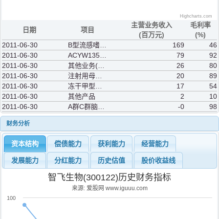
Highcharts.com
主营业务收入
毛利率
日期
项目
(百万元)
(%)
2011-06-30
B型流感嗜血杆菌
169
46
2011-06-30
ACYW135群脑膜炎球菌多糖疫苗
79
92
2011-06-30
其他业务(补充)
26
80
2011-06-30
注射用母牛分枝杆菌（微卡）
20
89
2011-06-30
冻干甲型肝炎减毒活疫苗
17
54
2011-06-30
其他产品
2
10
2011-06-30
A群C群脑膜炎球菌多糖结合疫苗
-0
98
财务分析
资本结构
偿债能力
获利能力
经营能力
发展能力
分红能力
历史估值
股价收益线
智飞生物(300122)历史财务指标
来源: 爱股网 www.iguuu.com
100