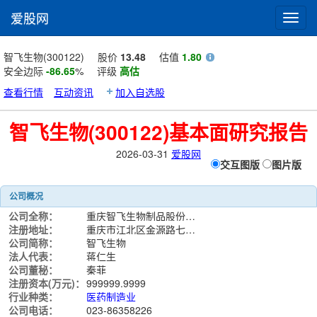
爱股网
Toggl
navig
智飞生物(300122)
股价
13.48
估值
1.80
安全边际
-86.65
%
评级
高估
查看行情
互动资讯
加入自选股
智飞生物(300122)基本面研究报告
2026-03-31
爱股网
交互图版
图片版
公司概况
公司全称：
重庆智飞生物制品股份有限公司
注册地址：
重庆市江北区金源路七号25层
公司简称：
智飞生物
法人代表：
蒋仁生
公司董秘：
秦菲
注册资本(万元)：
999999.9999
行业种类：
医药制造业
公司电话：
023-86358226