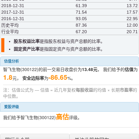
2018-12-31
61.39
13.72
2017-12-31
71.54
17.57
2016-12-31
93.05
22.95
历史平均
87.36
12.00
行业平均
67.20
20.71
股东权益比率
是指股东权益与资产总额的比率。
固定资产比率
是指固定资产与资产总额的比率。
估值分析
智飞生物(300122)的前一交易日收盘价为
13.48元
， 我们给予的
估值
为
1.8
-86.65
元，
安全边际率
为
%。
注：估值公式为 — 估值 = 近几年复权
每股收益
的均值 × 长期
市盈率
的
中位数。
爱股评级
高估
我们给予智飞生物(300122)
评级。