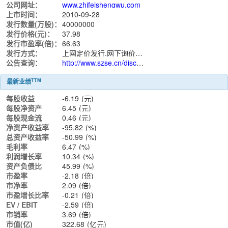
公司网址：
www.zhifeishengwu.com
上市时间：
2010-09-28
发行数量(万股)：
40000000
发行价格(元)：
37.98
发行市盈率(倍)：
66.63
发行方式：
上网定价发行,网下询价发行
公告查询：
http://www.szse.cn/disclosure/listed/notice/index.html?stock=300122
TTM
最新业绩
每股收益
-6.19
(元)
每股净资产
6.45
(元)
每股现金流
0.46
(元)
净资产收益率
-95.82
(%)
总资产收益率
-50.99
(%)
毛利率
6.47
(%)
利润增长率
10.34
(%)
资产负债比
45.99
(%)
市盈率
-2.18
(倍)
市净率
2.09
(倍)
市盈增长比率
-0.21
(倍)
EV / EBIT
-2.59
(倍)
市销率
3.69
(倍)
市值(亿)
322.68
(亿元)