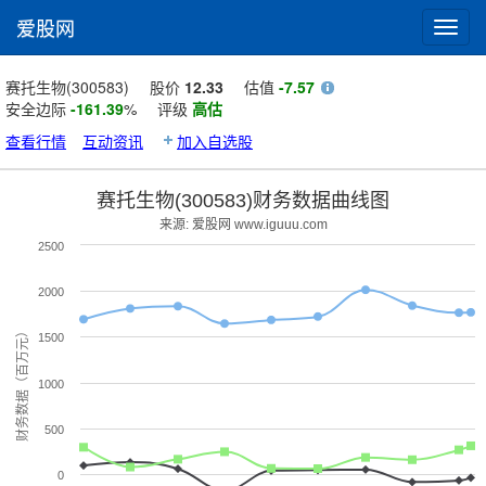
爱股网
Toggl
navig
赛托生物(300583)
股价
12.33
估值
-7.57
安全边际
-161.39
%
评级
高估
查看行情
互动资讯
加入自选股
赛托生物(300583)财务数据曲线图
来源: 爱股网 www.iguuu.com
2500
2000
财务数据（百万元）
1500
1000
500
0