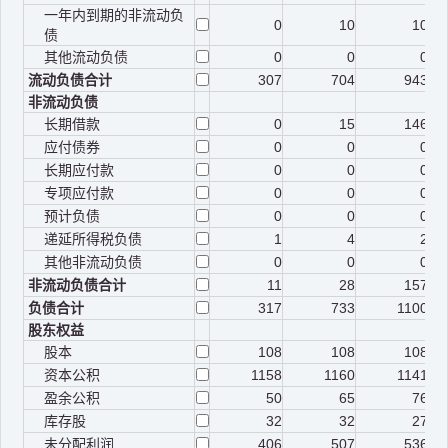
一年内到期的非流动负
0
10
10
债
其他流动负债
0
0
0
流动负债合计
307
704
943
非流动负债
长期借款
0
15
146
应付债券
0
0
0
长期应付款
0
0
0
专项应付款
0
0
0
预计负债
0
0
0
递延所得税负债
1
4
2
其他非流动负债
0
0
0
非流动负债合计
11
28
157
负债合计
317
733
1100
股东权益
股本
108
108
108
资本公积
1158
1160
1141
盈余公积
50
65
76
库存股
32
32
27
未分配利润
406
507
536