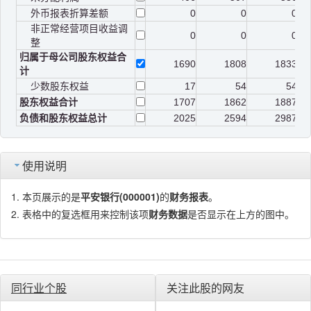
外币报表折算差额
0
0
0
非正常经营项目收益调
0
0
0
整
归属于母公司股东权益合
1690
1808
1833
计
少数股东权益
17
54
54
股东权益合计
1707
1862
1887
负债和股东权益总计
2025
2594
2987
使用说明
本页展示的是
平安银行(000001)
的
财务报表
。
表格中的复选框用来控制该项
财务数据
是否显示在上方的图中。
同行业个股
关注此股的网友