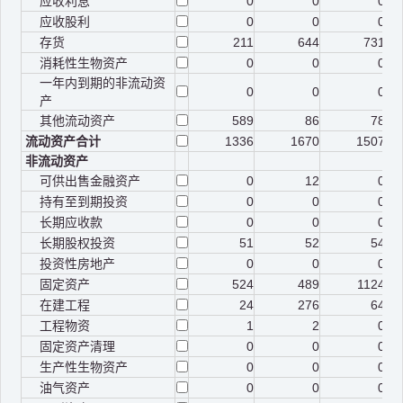
应收利息
0
0
0
应收股利
0
0
0
存货
211
644
731
消耗性生物资产
0
0
0
一年内到期的非流动资
0
0
0
产
其他流动资产
589
86
78
流动资产合计
1336
1670
1507
非流动资产
可供出售金融资产
0
12
0
持有至到期投资
0
0
0
长期应收款
0
0
0
长期股权投资
51
52
54
投资性房地产
0
0
0
固定资产
524
489
1124
在建工程
24
276
64
工程物资
1
2
0
固定资产清理
0
0
0
生产性生物资产
0
0
0
油气资产
0
0
0