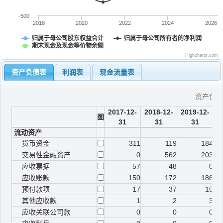
-500
2018
2020
2022
2024
2026
归属于母公司股东权益合计
归属于母公司所有者的净利润
期末现金及现金等价物余额
Highcharts.com
资产负债表
利润表
现金流量表
资产负
2017-12-
2018-12-
2019-12-
2
图
31
31
31
流动资产
货币资金
311
119
184
交易性金融资产
0
562
203
应收票据
57
48
0
应收账款
150
172
186
预付款项
17
37
15
其他应收款
1
2
3
应收关联公司款
0
0
0