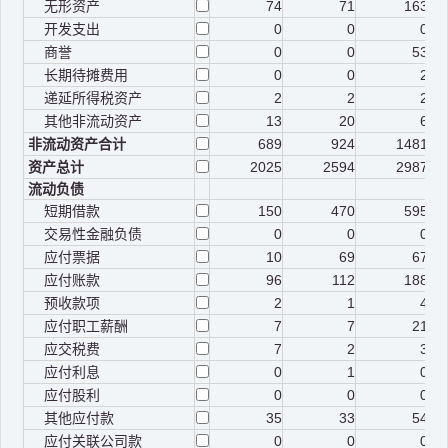
无形资产
74
71
163
开发支出
0
0
0
商誉
0
0
53
长期待摊费用
0
0
2
递延所得税资产
2
2
2
其他非流动资产
13
20
6
非流动资产合计
689
924
1481
资产总计
2025
2594
2987
流动负债
短期借款
150
470
595
交易性金融负债
0
0
0
应付票据
10
69
67
应付账款
96
112
188
预收款项
2
1
4
应付职工薪酬
7
7
21
应交税费
7
2
3
应付利息
0
1
0
应付股利
0
0
0
其他应付款
35
33
54
应付关联公司款
0
0
0