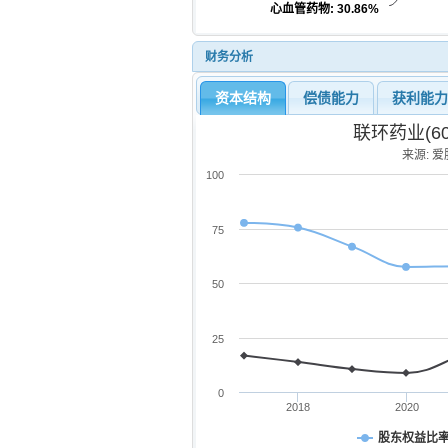
心血管药物
: 30.86%
财务分析
资本结构
偿债能力
获利能
联环药业(6
来源: 爱股
100
75
50
25
0
2018
2020
股东权益比率