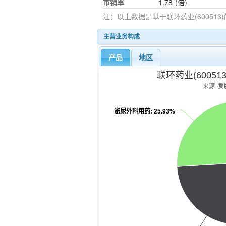
市销率
1.78
(倍)
注：以上数据是基于
联环药业(600513)
主营业务构成
产品
地区
联环药业(6005
来源: 爱股
泌尿外科用药
: 25.93%