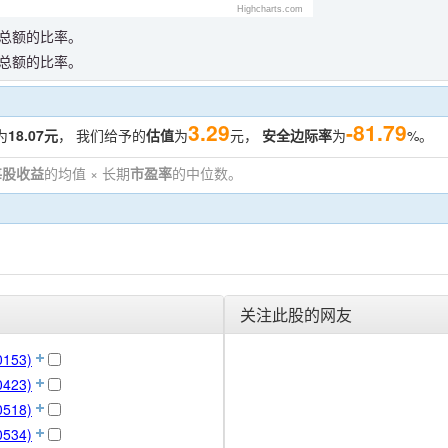
Highcharts.com
总额的比率。
总额的比率。
3.29
-81.79
为
18.07元
， 我们给予的
估值
为
元，
安全边际率
为
%。
每股收益
的均值 × 长期
市盈率
的中位数。
。
关注此股的网友
153)
423)
518)
534)