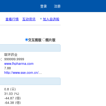
登录
注册
查看行情
互动资讯
加入自选股
交互图版
图片版
联环药业
)：
999999.9999
www.lhpharma.com
：
7.88
http://www.sse.com.cn/assortment/stock/list/info/announcement/index.shtml?productId=600513
0.8
(元)
31.03
(%)
-44.87
(倍)
-64.38
(倍)