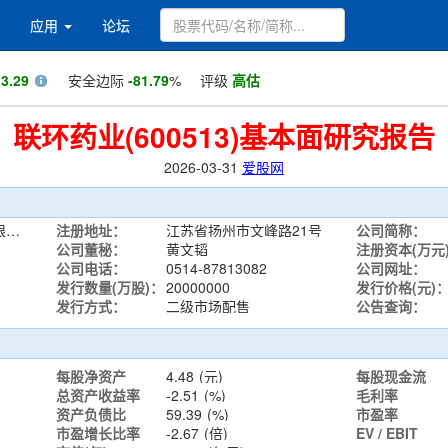
应用
论坛
值
3.29
安全边际
-81.79
%
评级
高估
联环药业(600513)基本面研究报告
2026-03-31
爱股网
江苏联环药业股份有限公司
注册地址：
江苏省扬州市文峰路21号
公司简称：
公司董秘：
黄文韬
注册资本(万元
公司电话：
0514-87813082
公司网址：
发行数量(万股)：
20000000
发行价格(元)
发行方式：
二级市场配售
公告查询：
每股净资产
4.48
(元)
每股现金流
总资产收益率
-2.51
(%)
毛利率
资产负债比
59.39
(%)
市盈率
市盈增长比率
-2.67
(倍)
EV / EBIT