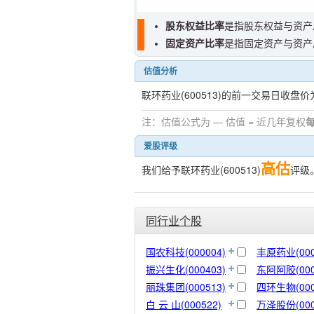
股东权益比率
是指股东权益与资产
固定资产比率
是指固定资产与资产
估值分析
联环药业(600513)的前一交易日收盘价
注：估值公式为 — 估值 = 近几年复权
爱股评级
高估
我们给予联环药业(600513)
评级
同行业个股
国农科技(000004)
丰原药业(000
振兴生化(000403)
东阿阿胶(000
丽珠集团(000513)
四环生物(000
白 云 山(000522)
万泽股份(000