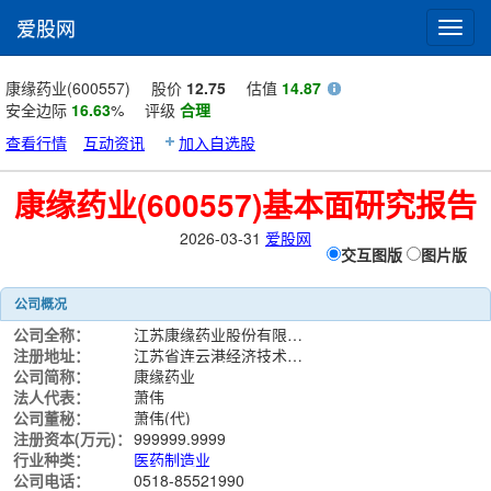
爱股网
Toggl
navig
康缘药业(600557)
股价
12.75
估值
14.87
安全边际
16.63
%
评级
合理
查看行情
互动资讯
加入自选股
康缘药业(600557)基本面研究报告
2026-03-31
爱股网
交互图版
图片版
公司概况
公司全称：
江苏康缘药业股份有限公司
注册地址：
江苏省连云港经济技术开发区江宁工业城
公司简称：
康缘药业
法人代表：
萧伟
公司董秘：
萧伟(代)
注册资本(万元)：
999999.9999
行业种类：
医药制造业
公司电话：
0518-85521990