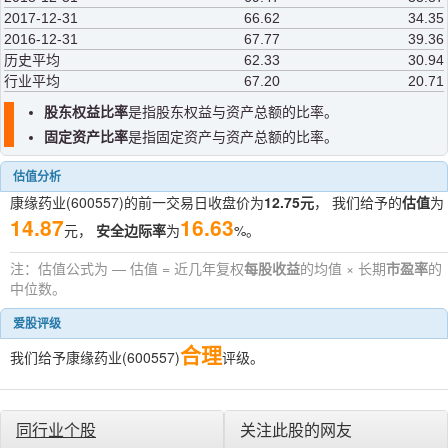
2017-12-31
66.62
34.35
2016-12-31
67.77
39.36
历史平均
62.33
30.94
行业平均
67.20
20.71
股东权益比率
是指股东权益与资产总额的比率。
固定资产比率
是指固定资产与资产总额的比率。
估值分析
康缘药业(600557)的前一交易日收盘价为
12.75元
， 我们给予的
估值
为
14.87
16.63
元，
安全边际率
为
%。
注：估值公式为 — 估值 = 近几年复权
每股收益
的均值 × 长期
市盈率
的
中位数。
爱股评级
合理
我们给予康缘药业(600557)
评级。
同行业个股
关注此股的网友