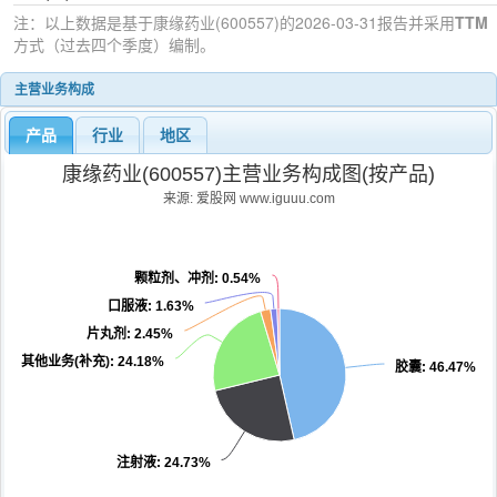
注：以上数据是基于
康缘药业(600557)
的2026-03-31
报告并采用
TTM
方式（过去四个季度）编制。
主营业务构成
产品
行业
地区
康缘药业(600557)主营业务构成图(按产品)
来源: 爱股网 www.iguuu.com
颗粒剂、冲剂
: 0.54%
口服液
: 1.63%
片丸剂
: 2.45%
其他业务(补充)
: 24.18%
胶囊
: 46.47%
注射液
: 24.73%