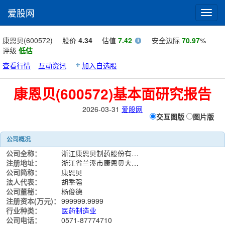
爱股网
Toggl
navig
康恩贝(600572)
股价
4.34
估值
7.42
安全边际
70.97
%
评级
低估
查看行情
互动资讯
加入自选股
康恩贝(600572)基本面研究报告
2026-03-31
爱股网
交互图版
图片版
公司概况
公司全称：
浙江康恩贝制药股份有限公司
注册地址：
浙江省兰溪市康恩贝大道1号
公司简称：
康恩贝
法人代表：
胡季强
公司董秘：
杨俊德
注册资本(万元)：
999999.9999
行业种类：
医药制造业
公司电话：
0571-87774710