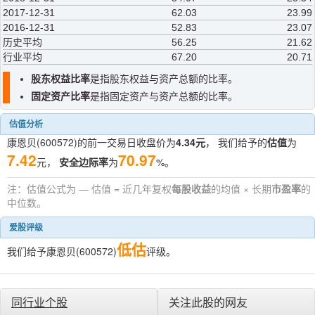
2017-12-31
62.03
23.99
2016-12-31
52.83
23.07
历史平均
56.25
21.62
行业平均
67.20
20.71
股东权益比率
是指股东权益与资产总额的比率。
固定资产比率
是指固定资产与资产总额的比率。
估值分析
康恩贝(600572)的前一交易日收盘价为
4.34元
， 我们给予的
估值
为
7.42
70.97
元，
安全边际率
为
%。
注：估值公式为 — 估值 = 近几年复权
每股收益
的均值 × 长期
市盈率
的
中位数。
爱股评级
低估
我们给予康恩贝(600572)
评级。
同行业个股
关注此股的网友