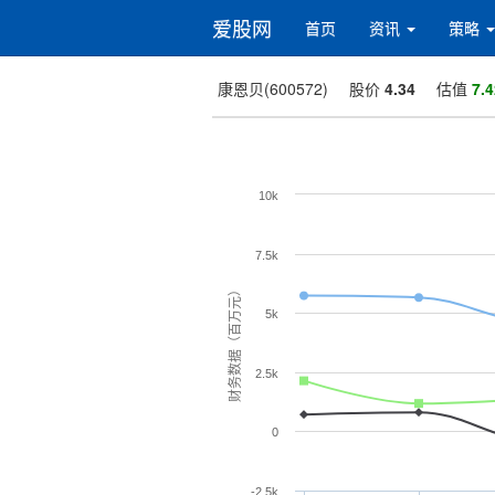
爱股网
首页
资讯
策略
康恩贝(600572)
股价
4.34
估值
7.4
10k
7.5k
财务数据（百万元）
5k
2.5k
0
-2.5k