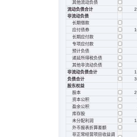
其他流动负债
流动负债合计
2
非流动负债
长期借款
应付债券
1
长期应付款
专项应付款
预计负债
递延所得税负债
其他非流动负债
非流动负债合计
1
负债合计
3
股东权益
股本
2
资本公积
盈余公积
库存股
未分配利润
1
外币报表折算差额
非正常经营项目收益调