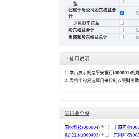
整
归属于母公司股东权益合
5
计
少数股东权益
股东权益合计
5
负债和股东权益总计
9
使用说明
本页展示的是
平安银行(000001)
的
表格中的复选框用来控制该项
财务数
同行业个股
国农科技(000004)
丰原药业(000
振兴生化(000403)
东阿阿胶(000