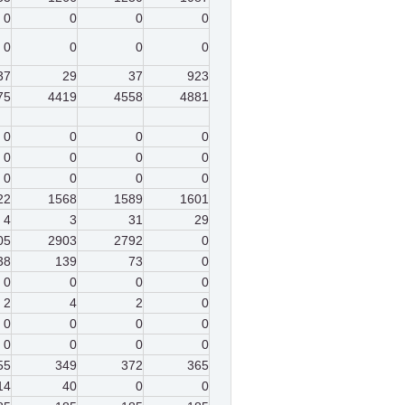
0
0
0
0
0
0
0
0
37
29
37
923
75
4419
4558
4881
0
0
0
0
0
0
0
0
0
0
0
0
22
1568
1589
1601
4
3
31
29
05
2903
2792
0
38
139
73
0
0
0
0
0
2
4
2
0
0
0
0
0
0
0
0
0
55
349
372
365
14
40
0
0