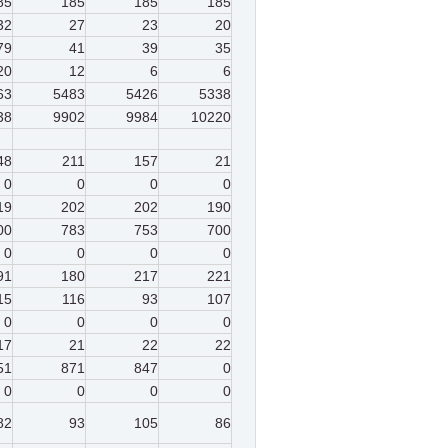
85
185
185
185
32
27
23
20
79
41
39
35
20
12
6
6
63
5483
5426
5338
38
9902
9984
10220
48
211
157
21
0
0
0
0
19
202
202
190
00
783
753
700
0
0
0
0
91
180
217
221
15
116
93
107
0
0
0
0
17
21
22
22
51
871
847
0
0
0
0
0
82
93
105
86