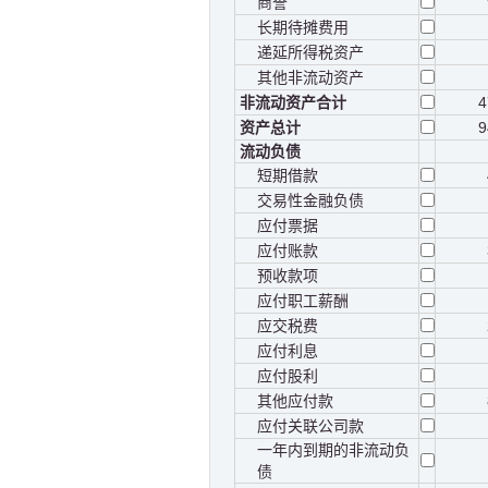
商誉
长期待摊费用
递延所得税资产
其他非流动资产
非流动资产合计
4
资产总计
9
流动负债
短期借款
交易性金融负债
应付票据
应付账款
预收款项
应付职工薪酬
应交税费
应付利息
应付股利
其他应付款
应付关联公司款
一年内到期的非流动负
债