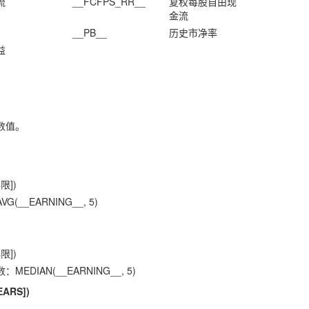
流
__FCFPS_RR__
复权每股自由现
金流
__PB__
历史市净率
益
数值。
限])
__EARNING__, 5)
限])
DIAN(__EARNING__, 5)
EARS])