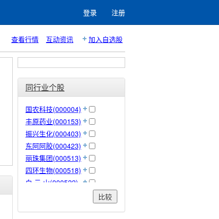
登录
注册
查看行情
互动资讯
加入自选股
同行业个股
国农科技(000004)
丰原药业(000153)
振兴生化(000403)
东阿阿胶(000423)
丽珠集团(000513)
四环生物(000518)
白 云 山(000522)
万泽股份(000534)
比较
云南白药(000538)