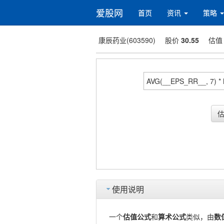
爱股网
首页
资讯
策略
康辰药业(603590)
股价
30.55
估
使用说明
一个
估值公式
和
算术公式
类似，由
数