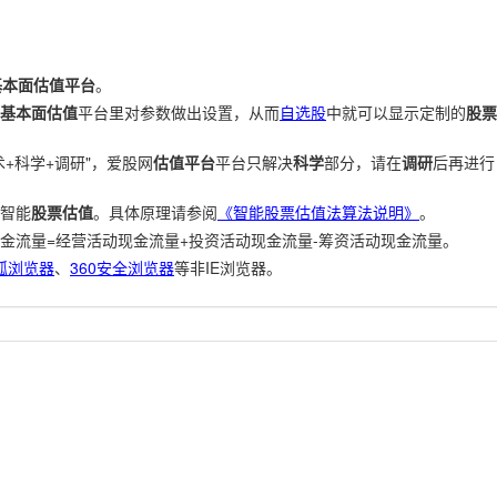
基本面估值平台
。
基本面估值
平台里对参数做出设置，从而
自选股
中就可以显示定制的
股票
+科学+调研"，爱股网
估值平台
平台只解决
科学
部分，请在
调研
后再进行
智能
股票估值
。具体原理请参阅
《智能股票估值法算法说明》
。
金流量=经营活动现金流量+投资活动现金流量-筹资活动现金流量。
狐浏览器
、
360安全浏览器
等非IE浏览器。