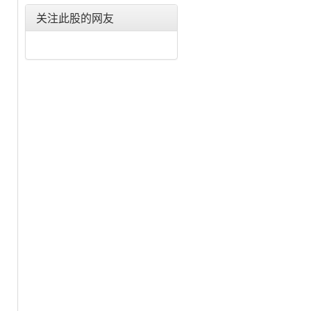
海南海药(000566)
关注此股的网友
启迪古汉(000590)
东北制药(000597)
吉林敖东(000623)
仁和药业(000650)
长春高新(000661)
普洛药业(000739)
新华制药(000756)
通化金马(000766)
北大医药(000788)
泰合健康(000790)
德展健康(000813)
景峰医药(000908)
山大华特(000915)
金陵药业(000919)
中 关 村(000931)
广济药业(000952)
九芝堂(000989)