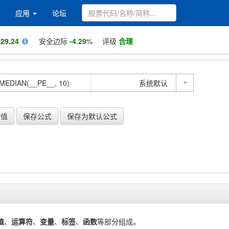
应用
论坛
值
29.24
安全边际
-4.29
%
评级
合理
系统默认
估值
保存公式
保存为默认公式
值
、
运算符
、
变量
、
标签
、
函数
等部分组成。