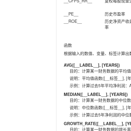
__CFPS_RR__
复权每股现金
__PE__
历史市盈率
__ROE__
历史净资产收
率
函数
根据输入的数值、变量、标签计算出
AVG([__LABEL__], [YEARS])
目的
：
计算某一财务数据的平均值
说明
：
平均值函数([__标签__], [年
示例
：
计算过去5年平均净利润：AVG(
MEDIAN([__LABEL__], [YEARS])
目的
：
计算某一财务数据的中位数
说明
：
中位数函数([__标签__], [年
示例
：
计算过去5年净利润的中位数：ME
GROWTH_RATE([__LABEL__], [Y
目的
：
计算某一财务数据的增长率