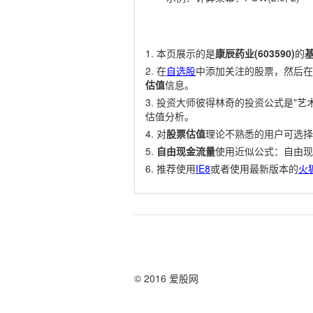
本页展示的是
康辰药业(603590)
的
在
自选股
中添加关注的股票，然后在
估值
信息。
投资大师彼得林奇的投资公式是"艺术
估值分析。
对
股票估值
理论不熟悉的用户可选择
自由现金流量
使用近似公式：自由现
推荐使用
IE8
或者使用最新版本的
火
© 2016 爱股网