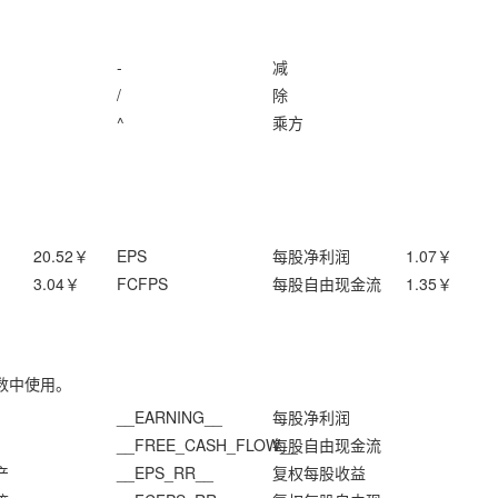
-
减
/
除
^
乘方
20.52
￥
EPS
每股净利润
1.07
￥
3.04
￥
FCFPS
每股自由现金流
1.35
￥
数中使用。
__EARNING__
每股净利润
__FREE_CASH_FLOW__
每股自由现金流
产
__EPS_RR__
复权每股收益