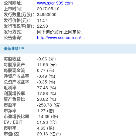
公司网址：
www.sxg1909.com
上市时间：
2017-05-10
发行数量(万股)：
34950000
发行价格(元)：
11.54
发行市盈率(倍)：
22.98
发行方式：
网下询价发行,上网定价发行
公告查询：
http://www.sse.com.cn/assortment/stock/list/info/announcement/index.shtml?productId=603896
TTM
最新业绩
每股收益
-0.06
(元)
每股净资产
11.55
(元)
每股现金流
0.77
(元)
净资产收益率
-0.49
(%)
总资产收益率
-0.35
(%)
毛利率
77.43
(%)
利润增长率
17.88
(%)
资产负债比
28.82
(%)
市盈率
-258.78
(倍)
市净率
1.27
(倍)
市盈增长比率
-14.39
(倍)
EV / EBIT
51.93
(倍)
市销率
4.63
(倍)
市值(亿)
29.16
(亿元)