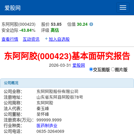
爱股网
Toggl
navig
东阿阿胶(000423)
股价
53.85
估值
30.24
安全边际
-43.84
%
评级
高估
查看行情
互动资讯
加入自选股
东阿阿胶(000423)基本面研究报告
2026-03-31
爱股网
交互图版
图片版
公司概况
公司全称：
东阿阿胶股份有限公司
注册地址：
山东省东阿县阿胶街78号
公司简称：
东阿阿胶
法人代表：
秦玉峰
公司董秘：
吴怀峰
注册资本(万元)：
999999.9999
行业种类：
医药制造业
公司电话：
0635-3264069