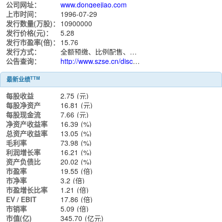
公司网址：
www.dongeejiao.com
上市时间：
1996-07-29
发行数量(万股)：
10900000
发行价格(元)：
5.28
发行市盈率(倍)：
15.76
发行方式：
全额预缴、比例配售、余额即退
公告查询：
http://www.szse.cn/disclosure/listed/notice/index.html?stock=000423
TTM
最新业绩
每股收益
2.75
(元)
每股净资产
16.81
(元)
每股现金流
7.66
(元)
净资产收益率
16.39
(%)
总资产收益率
13.05
(%)
毛利率
73.98
(%)
利润增长率
16.21
(%)
资产负债比
20.02
(%)
市盈率
19.55
(倍)
市净率
3.2
(倍)
市盈增长比率
1.21
(倍)
EV / EBIT
17.86
(倍)
市销率
5.09
(倍)
市值(亿)
345.70
(亿元)