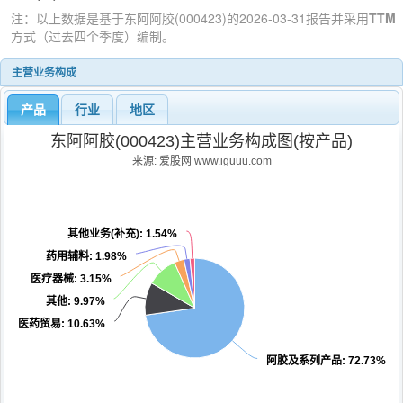
注：以上数据是基于
东阿阿胶(000423)
的2026-03-31
报告并采用
TTM
方式（过去四个季度）编制。
主营业务构成
产品
行业
地区
东阿阿胶(000423)主营业务构成图(按产品)
来源: 爱股网 www.iguuu.com
其他业务(补充)
: 1.54%
药用辅料
: 1.98%
医疗器械
: 3.15%
其他
: 9.97%
医药贸易
: 10.63%
阿胶及系列产品
: 72.73%