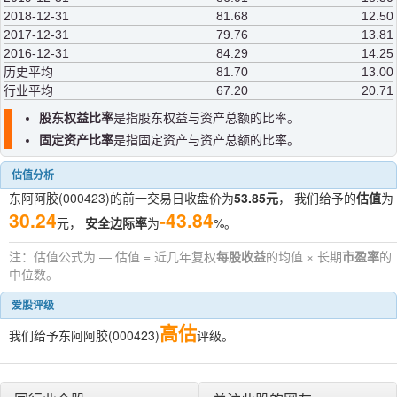
2018-12-31
81.68
12.50
2017-12-31
79.76
13.81
2016-12-31
84.29
14.25
历史平均
81.70
13.00
行业平均
67.20
20.71
股东权益比率
是指股东权益与资产总额的比率。
固定资产比率
是指固定资产与资产总额的比率。
估值分析
东阿阿胶(000423)的前一交易日收盘价为
53.85元
， 我们给予的
估值
为
30.24
-43.84
元，
安全边际率
为
%。
注：估值公式为 — 估值 = 近几年复权
每股收益
的均值 × 长期
市盈率
的
中位数。
爱股评级
高估
我们给予东阿阿胶(000423)
评级。