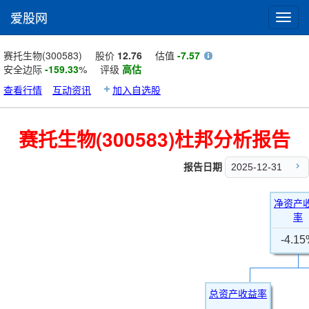
爱股网
Toggl
navig
赛托生物(300583)
股价
12.76
估值
-7.57
安全边际
-159.33
%
评级
高估
查看行情
互动资讯
加入自选股
赛托生物(300583)杜邦分析报告
报告日期
2025-12-31
净资产
率
-4.1
总资产收益率