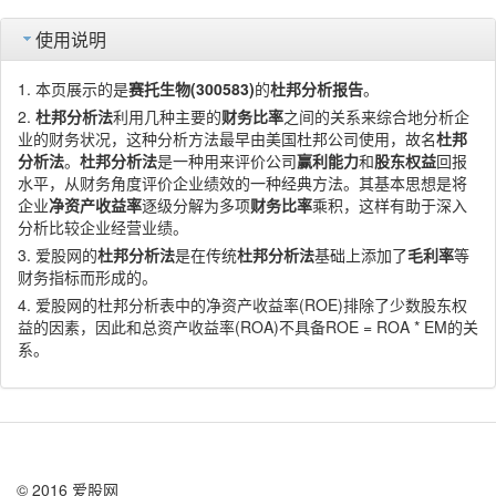
使用说明
本页展示的是
赛托生物(300583)
的
杜邦分析报告
。
杜邦分析法
利用几种主要的
财务比率
之间的关系来综合地分析企
业的财务状况，这种分析方法最早由美国杜邦公司使用，故名
杜邦
分析法
。
杜邦分析法
是一种用来评价公司
赢利能力
和
股东权益
回报
水平，从财务角度评价企业绩效的一种经典方法。其基本思想是将
企业
净资产收益率
逐级分解为多项
财务比率
乘积，这样有助于深入
分析比较企业经营业绩。
爱股网的
杜邦分析法
是在传统
杜邦分析法
基础上添加了
毛利率
等
财务指标而形成的。
爱股网的杜邦分析表中的净资产收益率(ROE)排除了少数股东权
益的因素，因此和总资产收益率(ROA)不具备ROE = ROA * EM的关
系。
© 2016 爱股网