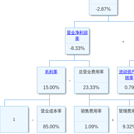
-2.87%
营业净利润
率
×
-8.33%
毛利率
总营业费用率
流动资
转率
−
15.00%
23.33%
0.79
营业成本率
销售费用率
管理费
−
+
1
85.00%
1.09%
9.32