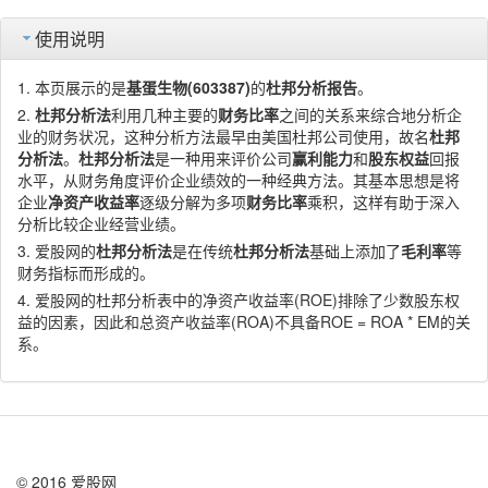
使用说明
本页展示的是
基蛋生物(603387)
的
杜邦分析报告
。
杜邦分析法
利用几种主要的
财务比率
之间的关系来综合地分析企
业的财务状况，这种分析方法最早由美国杜邦公司使用，故名
杜邦
分析法
。
杜邦分析法
是一种用来评价公司
赢利能力
和
股东权益
回报
水平，从财务角度评价企业绩效的一种经典方法。其基本思想是将
企业
净资产收益率
逐级分解为多项
财务比率
乘积，这样有助于深入
分析比较企业经营业绩。
爱股网的
杜邦分析法
是在传统
杜邦分析法
基础上添加了
毛利率
等
财务指标而形成的。
爱股网的杜邦分析表中的净资产收益率(ROE)排除了少数股东权
益的因素，因此和总资产收益率(ROA)不具备ROE = ROA * EM的关
系。
© 2016 爱股网