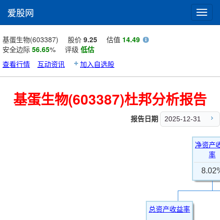
爱股网
Toggl
navig
基蛋生物(603387)
股价
9.25
估值
14.49
安全边际
56.65
%
评级
低估
查看行情
互动资讯
加入自选股
基蛋生物(603387)杜邦分析报告
报告日期
2025-12-31
净资产
率
8.02
总资产收益率