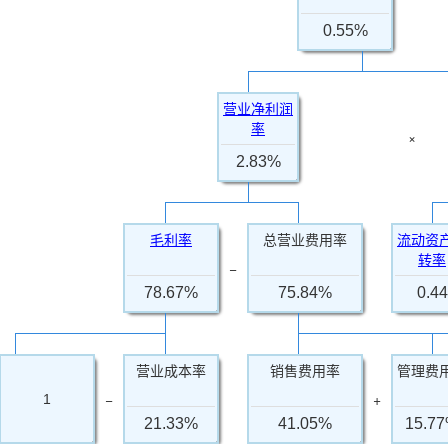
0.55%
营业净利润
率
×
2.83%
毛利率
总营业费用率
流动资
转率
−
78.67%
75.84%
0.44
营业成本率
销售费用率
管理费
−
+
1
21.33%
41.05%
15.7