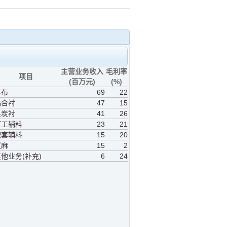
主营业务收入
毛利率
项目
(百万元)
(%)
里布
69
22
粘合衬
47
15
黑炭衬
41
26
军工辅料
23
21
配套辅料
15
20
汉麻
15
2
他业务(补充)
6
24