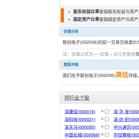
股东权益比率
是指股东权益与资产
固定资产比率
是指固定资产与资产
估值分析
联创电子(002036)的前一交易日收盘价
注：估值公式为 — 估值 = 近几年复权
爱股评级
高估
我们给予联创电子(002036)
评级
同行业个股
深康佳(000016)
深 华 发(000
深科技(000021)
深 纺 织(000
深天马(000050)
中兴通讯(000
中国长城(000066)
华控赛格(000