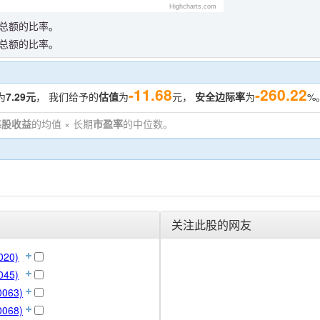
Highcharts.com
总额的比率。
总额的比率。
-11.68
-260.22
为
7.29元
， 我们给予的
估值
为
元，
安全边际率
为
%
每股收益
的均值 × 长期
市盈率
的中位数。
。
关注此股的网友
020)
045)
063)
068)