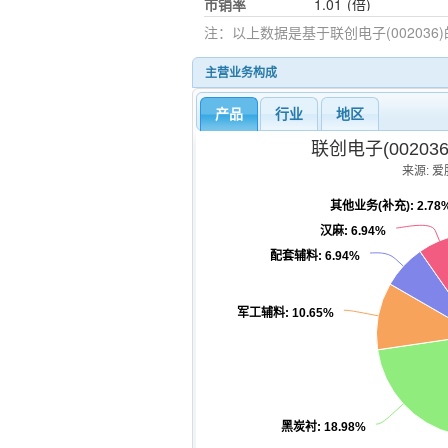
市销率
1.01
(倍)
注：以上数据是基于
联创电子(002036)
主营业务构成
产品
行业
地区
联创电子(0020
来源: 爱股
其他业务(补充)
: 2.78
汉麻
: 6.94%
配套辅料
: 6.94%
军工辅料
: 10.65%
黑炭衬
: 18.98%