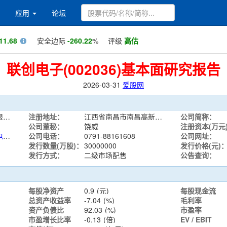
应用
论坛
11.68
安全边际
-260.22
%
评级
高估
联创电子(002036)基本面研究报告
2026-03-31
爱股网
联创电子科技股份有限公司
注册地址：
江西省南昌市南昌高新技术产业开发区京东大道1699号
公司简称：
公司董秘：
饶威
注册资本(万元
计算机、通信和其他电子设备制造业
公司电话：
0791-88161608
公司网址：
发行数量(万股)：
30000000
发行价格(元)
发行方式：
二级市场配售
公告查询：
每股净资产
0.9
(元)
每股现金流
总资产收益率
-7.04
(%)
毛利率
资产负债比
92.03
(%)
市盈率
市盈增长比率
-0.13
(倍)
EV / EBIT