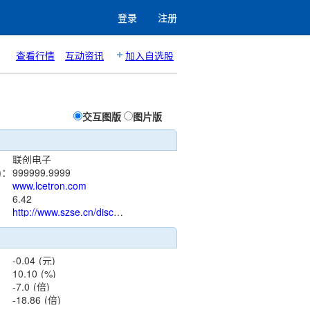
登录
注册
查看行情
互动资讯
加入自选股
交互图版
图片版
联创电子
)：
999999.9999
www.lcetron.com
：
6.42
http://www.szse.cn/disclosure/listed/notice/index.html?stock=002036
-0.04
(元)
10.10
(%)
-7.0
(倍)
-18.86
(倍)