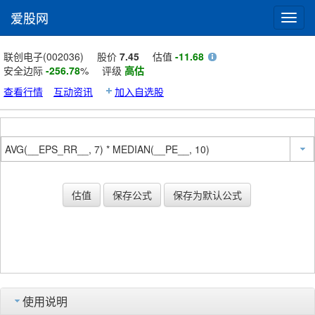
爱股网
Toggl
navig
联创电子(002036)
股价
7.45
估值
-11.68
安全边际
-256.78
%
评级
高估
查看行情
互动资讯
加入自选股
估值
保存公式
保存为默认公式
使用说明