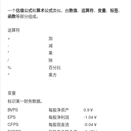
一个
估值公式
和
算术公式
类似，由
数值
、
运算符
、
变量
、
标签
、
函数
等部分组成。
运算符
+
加
-
减
*
乘
/
除
%
百分比
^
乘方
变量
标识某一财务数据。
BVPS
每股净资产
0.9
￥
EPS
每股净利润
-1.04
￥
CFPS
每股现金流
-0.04
￥