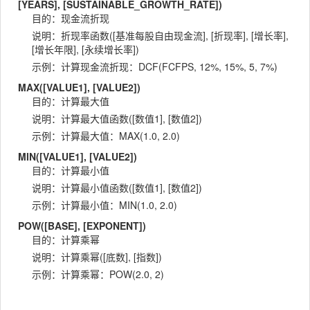
[YEARS], [SUSTAINABLE_GROWTH_RATE])
目的
：
现金流折现
说明
：
折现率函数([基准每股自由现金流], [折现率], [增长率],
[增长年限], [永续增长率])
示例
：
计算现金流折现：DCF(FCFPS, 12%, 15%, 5, 7%)
MAX([VALUE1], [VALUE2])
目的
：
计算最大值
说明
：
计算最大值函数([数值1], [数值2])
示例
：
计算最大值：MAX(1.0, 2.0)
MIN([VALUE1], [VALUE2])
目的
：
计算最小值
说明
：
计算最小值函数([数值1], [数值2])
示例
：
计算最小值：MIN(1.0, 2.0)
POW([BASE], [EXPONENT])
目的
：
计算乘幂
说明
：
计算乘幂([底数], [指数])
示例
：
计算乘幂：POW(2.0, 2)