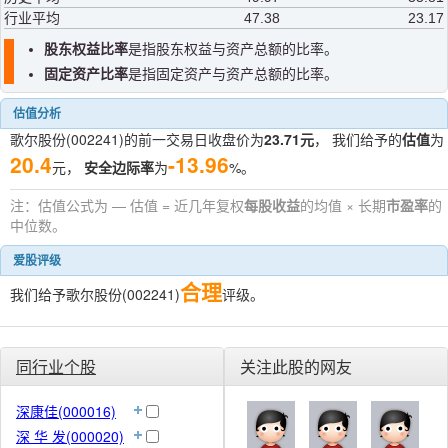
行业平均
47.38
23.17
股东权益比率
是指股东权益与资产总额的比率。
固定资产比率
是指固定资产与资产总额的比率。
估值分析
歌尔股份(002241)的前一交易日收盘价为
23.71元
， 我们给予的
估值
为
20.4
-13.96
元，
安全边际率
为
%。
注：估值公式为 — 估值 = 近几年复权
每股收益
的均值 × 长期
市盈率
的
中位数。
爱股评级
合理
我们给予歌尔股份(002241)
评级。
同行业个股
关注此股的网友
深康佳(000016)
深 华 发(000020)