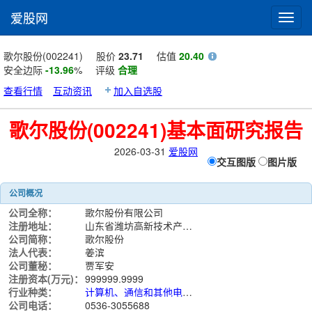
爱股网
Toggl
navig
歌尔股份(002241)
股价
23.71
估值
20.40
安全边际
-13.96
%
评级
合理
查看行情
互动资讯
加入自选股
歌尔股份(002241)基本面研究报告
2026-03-31
爱股网
交互图版
图片版
公司概况
公司全称：
歌尔股份有限公司
注册地址：
山东省潍坊高新技术产业开发区东方路268号
公司简称：
歌尔股份
法人代表：
姜滨
公司董秘：
贾军安
注册资本(万元)：
999999.9999
行业种类：
计算机、通信和其他电子设备制造业
公司电话：
0536-3055688