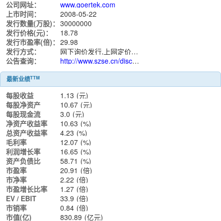
公司网址：
www.goertek.com
上市时间：
2008-05-22
发行数量(万股)：
30000000
发行价格(元)：
18.78
发行市盈率(倍)：
29.98
发行方式：
网下询价发行,上网定价发行
公告查询：
http://www.szse.cn/disclosure/listed/notice/index.html?stock=002241
TTM
最新业绩
每股收益
1.13
(元)
每股净资产
10.67
(元)
每股现金流
3.0
(元)
净资产收益率
10.63
(%)
总资产收益率
4.23
(%)
毛利率
12.07
(%)
利润增长率
16.65
(%)
资产负债比
58.71
(%)
市盈率
20.91
(倍)
市净率
2.22
(倍)
市盈增长比率
1.27
(倍)
EV / EBIT
33.9
(倍)
市销率
0.84
(倍)
市值(亿)
830.89
(亿元)