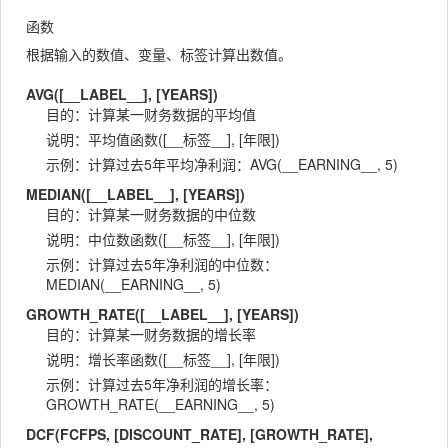
函数
根据输入的数值、变量、标签计算出数值。
AVG([__LABEL__], [YEARS])
目的
：
计算某一财务数据的平均值
说明
：
平均值函数([__标签__], [年限])
示例
：
计算过去5年平均净利润：AVG(__EARNING__, 5)
MEDIAN([__LABEL__], [YEARS])
目的
：
计算某一财务数据的中位数
说明
：
中位数函数([__标签__], [年限])
示例
：
计算过去5年净利润的中位数：
MEDIAN(__EARNING__, 5)
GROWTH_RATE([__LABEL__], [YEARS])
目的
：
计算某一财务数据的增长率
说明
：
增长率函数([__标签__], [年限])
示例
：
计算过去5年净利润的增长率：
GROWTH_RATE(__EARNING__, 5)
DCF(FCFPS, [DISCOUNT_RATE], [GROWTH_RATE],