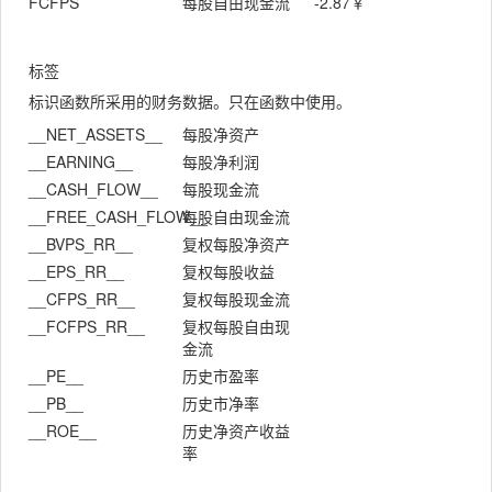
FCFPS
每股自由现金流
-2.87
￥
标签
标识函数所采用的财务数据。只在函数中使用。
__NET_ASSETS__
每股净资产
__EARNING__
每股净利润
__CASH_FLOW__
每股现金流
__FREE_CASH_FLOW__
每股自由现金流
__BVPS_RR__
复权每股净资产
__EPS_RR__
复权每股收益
__CFPS_RR__
复权每股现金流
__FCFPS_RR__
复权每股自由现
金流
__PE__
历史市盈率
__PB__
历史市净率
__ROE__
历史净资产收益
率