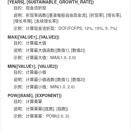
[YEARS], [SUSTAINABLE_GROWTH_RATE])
目的
：
现金流折现
说明
：
折现率函数([基准每股自由现金流], [折现率], [增长率],
[增长年限], [永续增长率])
示例
：
计算现金流折现：DCF(FCFPS, 12%, 15%, 5, 7%)
MAX([VALUE1], [VALUE2])
目的
：
计算最大值
说明
：
计算最大值函数([数值1], [数值2])
示例
：
计算最大值：MAX(1.0, 2.0)
MIN([VALUE1], [VALUE2])
目的
：
计算最小值
说明
：
计算最小值函数([数值1], [数值2])
示例
：
计算最小值：MIN(1.0, 2.0)
POW([BASE], [EXPONENT])
目的
：
计算乘幂
说明
：
计算乘幂([底数], [指数])
示例
：
计算乘幂：POW(2.0, 2)