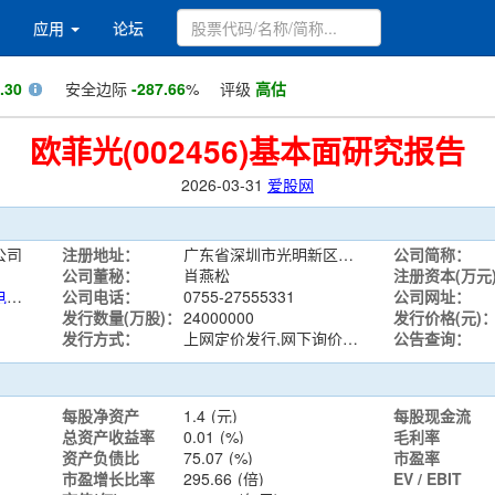
应用
论坛
.30
安全边际
-287.66
%
评级
高估
欧菲光(002456)基本面研究报告
2026-03-31
爱股网
公司
注册地址：
广东省深圳市光明新区公明街道松白公路华发路段欧菲光科技园
公司简称：
公司董秘：
肖燕松
注册资本(万元
计算机、通信和其他电子设备制造业
公司电话：
0755-27555331
公司网址：
发行数量(万股)：
24000000
发行价格(元)
发行方式：
上网定价发行,网下询价发行
公告查询：
每股净资产
1.4
(元)
每股现金流
总资产收益率
0.01
(%)
毛利率
资产负债比
75.07
(%)
市盈率
市盈增长比率
295.66
(倍)
EV / EBIT