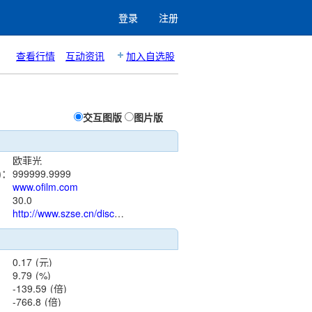
登录
注册
查看行情
互动资讯
加入自选股
交互图版
图片版
欧菲光
)：
999999.9999
www.ofilm.com
：
30.0
http://www.szse.cn/disclosure/listed/notice/index.html?stock=002456
0.17
(元)
9.79
(%)
-139.59
(倍)
-766.8
(倍)