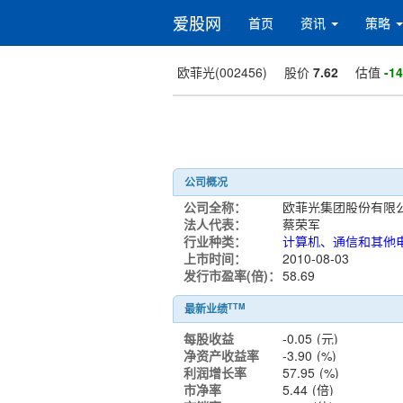
爱股网
首页
资讯
策略
欧菲光(002456)
股价
7.62
估值
-14
公司概况
公司全称：
欧菲光集团股份有限
法人代表：
蔡荣军
行业种类：
上市时间：
2010-08-03
发行市盈率(倍)：
58.69
TTM
最新业绩
每股收益
-0.05
(元)
净资产收益率
-3.90
(%)
利润增长率
57.95
(%)
市净率
5.44
(倍)