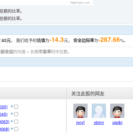
Highcharts.com
总额的比率。
总额的比率。
-14.3
-287.66
7.62元
， 我们给予的
估值
为
元，
安全边际率
为
%。
每股收益
的均值 × 长期
市盈率
的中位数。
关注此股的网友
020)
045)
063)
jycyf
xbimr
pipibj
068)