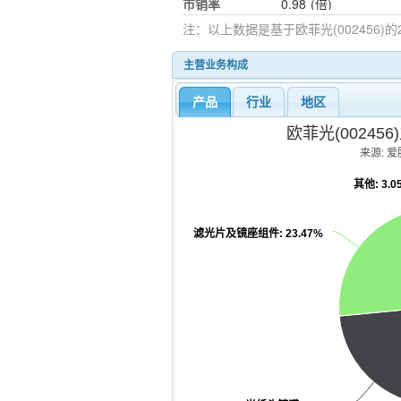
市销率
0.98
(倍)
注：以上数据是基于
欧菲光(002456)
的2
主营业务构成
产品
行业
地区
欧菲光(00245
来源: 爱股
其他
: 3.
滤光片及镜座组件
: 23.47%