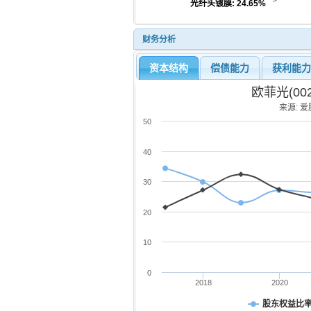
光纤头镀膜
: 24.65%
财务分析
资本结构
偿债能力
获利能
欧菲光(00
来源: 爱股
50
40
30
20
10
0
2018
2020
股东权益比率