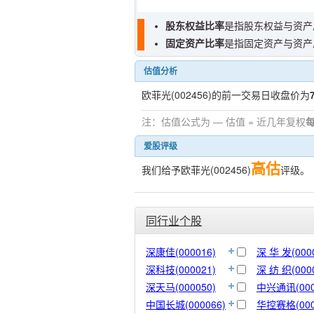
股东权益比率
是指股东权益与资产
固定资产比率
是指固定资产与资产
估值分析
欧菲光(002456)的前一交易日收盘价为
注：估值公式为 — 估值 = 近几年复权
爱股评级
高估
我们给予欧菲光(002456)
评级。
同行业个股
深康佳(000016)
深 华 发(000
深科技(000021)
深 纺 织(000
深天马(000050)
中兴通讯(000
中国长城(000066)
华控赛格(000