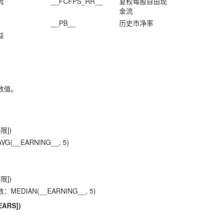
流
__FCFPS_RR__
复权每股自由现
金流
__PB__
历史市净率
益
数值。
限])
__EARNING__, 5)
限])
DIAN(__EARNING__, 5)
EARS])