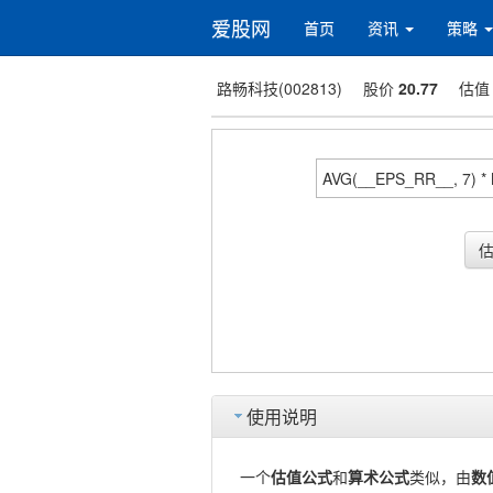
爱股网
首页
资讯
策略
路畅科技(002813)
股价
20.77
估
使用说明
一个
估值公式
和
算术公式
类似，由
数