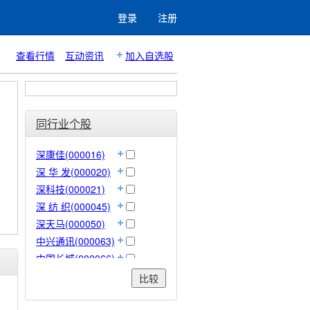
登录
注册
查看行情
互动资讯
加入自选股
同行业个股
深康佳(000016)
深 华 发(000020)
深科技(000021)
深 纺 织(000045)
深天马(000050)
中兴通讯(000063)
中国长城(000066)
华控赛格(000068)
比较
TCL 集团(000100)