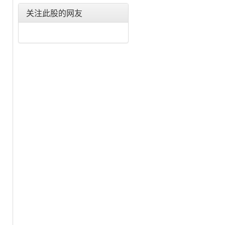
东旭光电(000413)
关注此股的网友
华映科技(000536)
航天发展(000547)
烽火电子(000561)
汇源通信(000586)
风华高科(000636)
盈方微(000670)
华讯方舟(000687)
京 东 方(000725)
华东科技(000727)
振华科技(000733)
长城信息(000748)
四川九洲(000801)
创维数字(000810)
超声电子(000823)
紫光股份(000938)
中科三环(000970)
浪潮信息(000977)