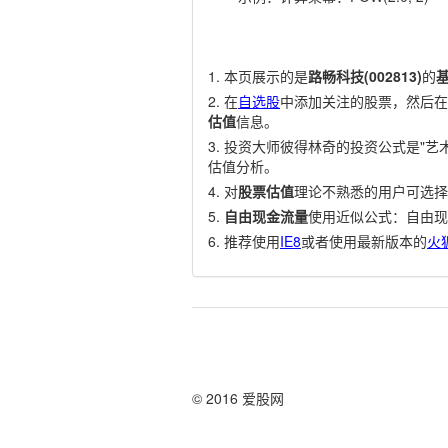
本页展示的是
路畅科技(002813)
的
在
自选股
中添加关注的股票，然后在
估值
信息。
投资大师彼得林奇的投资公式是"艺术
估值分析。
对
股票估值
理论不熟悉的用户可选择
自由现金流量
使用近似公式：自由现
推荐使用
IE8
或者使用最新版本的
火
© 2016 爱股网