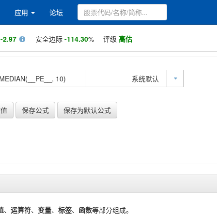
应用
论坛
值
-2.97
安全边际
-114.30
%
评级
高估
系统默认
估值
保存公式
保存为默认公式
值
、
运算符
、
变量
、
标签
、
函数
等部分组成。