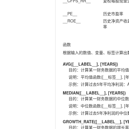
__CFPS_RR__
复权每股现金
__PE__
历史市盈率
__ROE__
历史净资产收
率
函数
根据输入的数值、变量、标签计算出
AVG([__LABEL__], [YEARS])
目的
：
计算某一财务数据的平均值
说明
：
平均值函数([__标签__], [年
示例
：
计算过去5年平均净利润：AVG(
MEDIAN([__LABEL__], [YEARS])
目的
：
计算某一财务数据的中位数
说明
：
中位数函数([__标签__], [年
示例
：
计算过去5年净利润的中位数：ME
GROWTH_RATE([__LABEL__], [Y
目的
：
计算某一财务数据的增长率