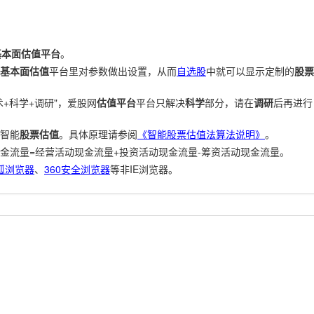
基本面估值平台
。
基本面估值
平台里对参数做出设置，从而
自选股
中就可以显示定制的
股票
+科学+调研"，爱股网
估值平台
平台只解决
科学
部分，请在
调研
后再进行
智能
股票估值
。具体原理请参阅
《智能股票估值法算法说明》
。
金流量=经营活动现金流量+投资活动现金流量-筹资活动现金流量。
狐浏览器
、
360安全浏览器
等非IE浏览器。