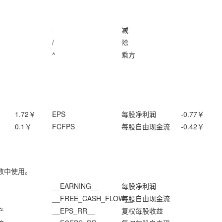
-
减
/
除
^
乘方
1.72
￥
EPS
每股净利润
-0.77
￥
0.1
￥
FCFPS
每股自由现金流
-0.42
￥
数中使用。
__EARNING__
每股净利润
__FREE_CASH_FLOW__
每股自由现金流
产
__EPS_RR__
复权每股收益