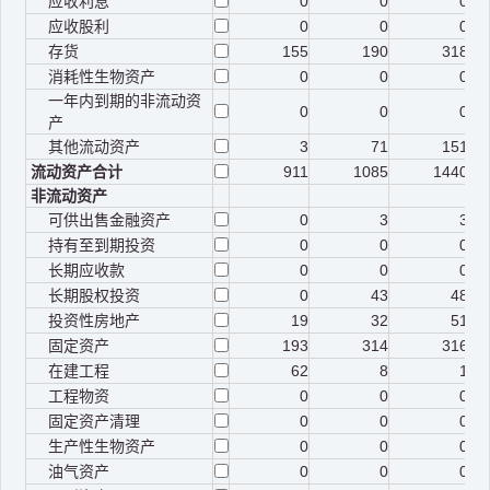
应收利息
0
0
0
应收股利
0
0
0
存货
155
190
318
消耗性生物资产
0
0
0
一年内到期的非流动资
0
0
0
产
其他流动资产
3
71
151
流动资产合计
911
1085
1440
非流动资产
可供出售金融资产
0
3
3
持有至到期投资
0
0
0
长期应收款
0
0
0
长期股权投资
0
43
48
投资性房地产
19
32
51
固定资产
193
314
316
在建工程
62
8
1
工程物资
0
0
0
固定资产清理
0
0
0
生产性生物资产
0
0
0
油气资产
0
0
0