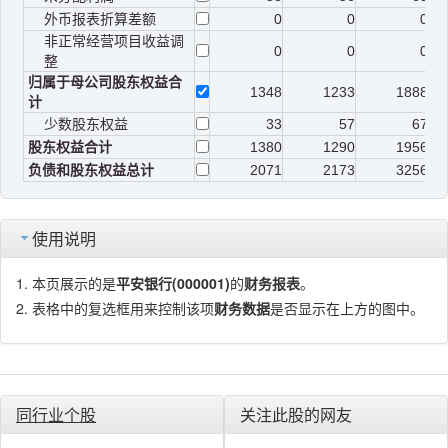
外币报表折算差额
0
0
0
非正常经营项目收益调
0
0
0
整
归属于母公司股东权益合
1348
1233
1888
计
少数股东权益
33
57
67
股东权益合计
1380
1290
1956
负债和股东权益总计
2071
2173
3256
使用说明
本页展示的是
平安银行(000001)
的
财务报表
。
表格中的复选框用来控制该项
财务数据
是否显示在上方的图中。
同行业个股
关注此股的网友