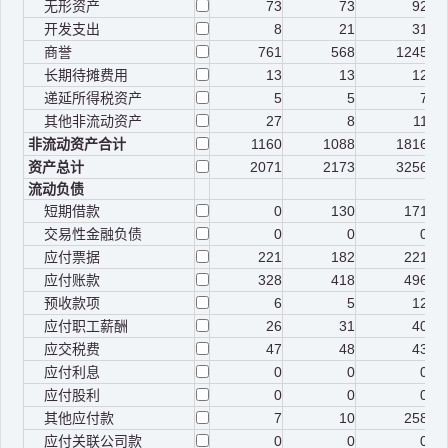
无形资产
73
73
92
开发支出
8
21
31
商誉
761
568
1245
长期待摊费用
13
13
12
递延所得税资产
5
5
7
其他非流动资产
27
8
11
非流动资产合计
1160
1088
1816
资产总计
2071
2173
3256
流动负债
短期借款
0
130
171
交易性金融负债
0
0
0
应付票据
221
182
221
应付账款
328
418
496
预收款项
6
5
12
应付职工薪酬
26
31
40
应交税费
47
48
43
应付利息
0
0
0
应付股利
0
0
0
其他应付款
7
10
258
应付关联公司款
0
0
0