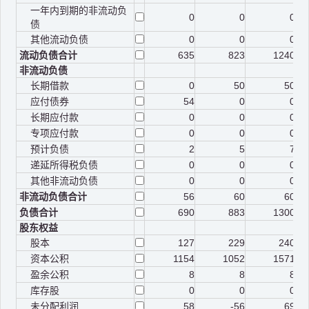
一年内到期的非流动负
0
0
0
债
其他流动负债
0
0
0
流动负债合计
635
823
1240
非流动负债
长期借款
0
50
50
应付债券
54
0
0
长期应付款
0
0
0
专项应付款
0
0
0
预计负债
2
5
7
递延所得税负债
0
0
0
其他非流动负债
0
0
0
非流动负债合计
56
60
60
负债合计
690
883
1300
股东权益
股本
127
229
240
资本公积
1154
1052
1571
盈余公积
8
8
8
库存股
0
0
0
未分配利润
58
-56
69