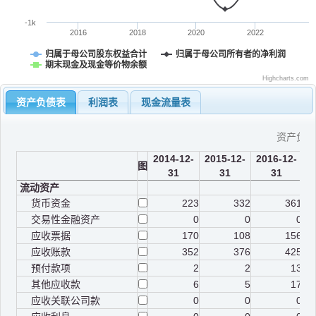
-1k
2016
2018
2020
2022
归属于母公司股东权益合计
归属于母公司所有者的净利润
期末现金及现金等价物余额
Highcharts.com
资产负债表
利润表
现金流量表
资产负
2014-12-
2015-12-
2016-12-
2
图
31
31
31
流动资产
货币资金
223
332
361
交易性金融资产
0
0
0
应收票据
170
108
156
应收账款
352
376
425
预付款项
2
2
13
其他应收款
6
5
17
应收关联公司款
0
0
0