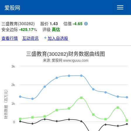
爱股网
Toggl
navig
三盛教育(300282)
股价
1.43
估值
-4.65
安全边际
-425.17
%
评级
高估
查看行情
互动资讯
加入自选股
三盛教育(300282)财务数据曲线图
来源: 爱股网 www.iguuu.com
3k
2k
财务数据（百万元）
1k
0