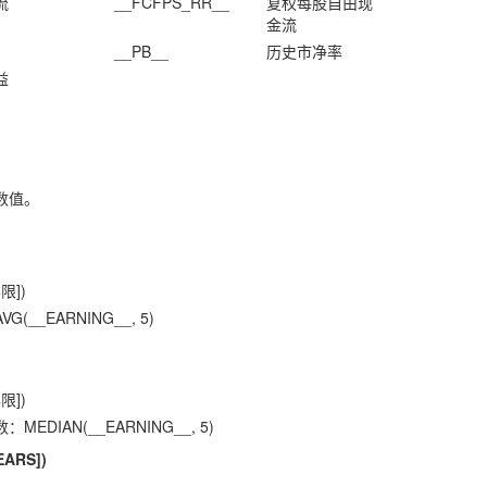
流
__FCFPS_RR__
复权每股自由现
金流
__PB__
历史市净率
益
数值。
限])
__EARNING__, 5)
限])
DIAN(__EARNING__, 5)
EARS])