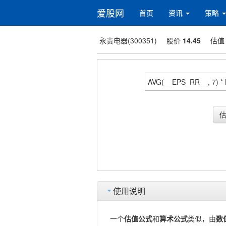
爱股网
首页
资讯
策略
永贵电器(300351)
股价
14.45
估
使用说明
一个
估值公式
和
算术公式
类似，由
数