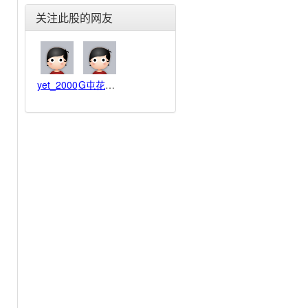
东旭光电(000413)
关注此股的网友
华映科技(000536)
航天发展(000547)
烽火电子(000561)
汇源通信(000586)
yet_2000
G屯花狸鼠
风华高科(000636)
盈方微(000670)
华讯方舟(000687)
京 东 方(000725)
华东科技(000727)
振华科技(000733)
长城信息(000748)
四川九洲(000801)
创维数字(000810)
超声电子(000823)
紫光股份(000938)
中科三环(000970)
浪潮信息(000977)