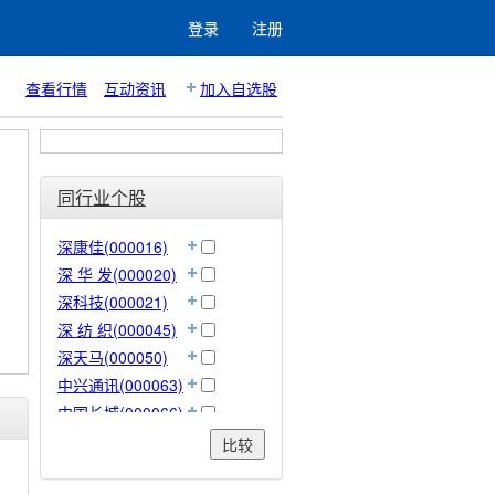
登录
注册
查看行情
互动资讯
加入自选股
同行业个股
深康佳(000016)
深 华 发(000020)
深科技(000021)
深 纺 织(000045)
深天马(000050)
中兴通讯(000063)
中国长城(000066)
华控赛格(000068)
比较
TCL 集团(000100)