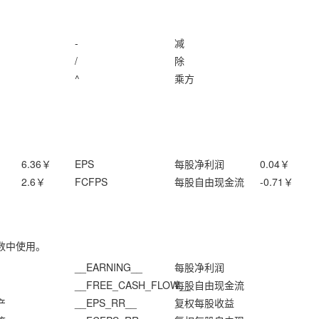
-
减
/
除
^
乘方
6.36
￥
EPS
每股净利润
0.04
￥
2.6
￥
FCFPS
每股自由现金流
-0.71
￥
数中使用。
__EARNING__
每股净利润
__FREE_CASH_FLOW__
每股自由现金流
产
__EPS_RR__
复权每股收益