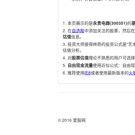
本页展示的是
永贵电器(300351)
的
在
自选股
中添加关注的股票，然后在
估值
信息。
投资大师彼得林奇的投资公式是"艺术
估值分析。
对
股票估值
理论不熟悉的用户可选择
自由现金流量
使用近似公式：自由现
推荐使用
IE8
或者使用最新版本的
火
© 2016 爱股网