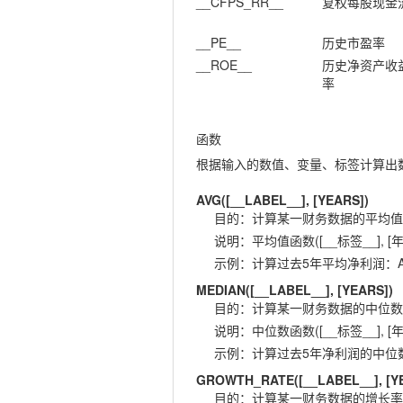
__CFPS_RR__
复权每股现金
__PE__
历史市盈率
__ROE__
历史净资产收
率
函数
根据输入的数值、变量、标签计算出
AVG([__LABEL__], [YEARS])
目的
：
计算某一财务数据的平均值
说明
：
平均值函数([__标签__], [年
示例
：
计算过去5年平均净利润：AVG(
MEDIAN([__LABEL__], [YEARS])
目的
：
计算某一财务数据的中位数
说明
：
中位数函数([__标签__], [年
示例
：
计算过去5年净利润的中位数：ME
GROWTH_RATE([__LABEL__], [Y
目的
：
计算某一财务数据的增长率