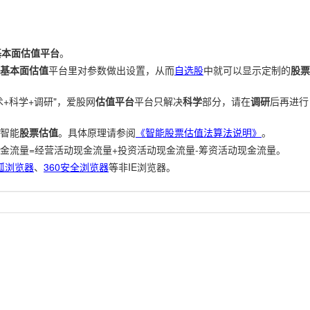
基本面估值平台
。
基本面估值
平台里对参数做出设置，从而
自选股
中就可以显示定制的
股票
+科学+调研"，爱股网
估值平台
平台只解决
科学
部分，请在
调研
后再进行
智能
股票估值
。具体原理请参阅
《智能股票估值法算法说明》
。
金流量=经营活动现金流量+投资活动现金流量-筹资活动现金流量。
狐浏览器
、
360安全浏览器
等非IE浏览器。