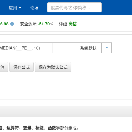
应用
论坛
值
6.98
安全边际
-51.70
%
评级
高估
系统默认
估值
保存公式
保存为默认公式
值
、
运算符
、
变量
、
标签
、
函数
等部分组成。