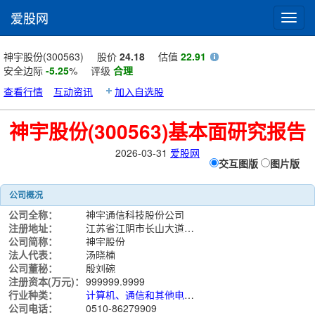
爱股网
Toggl
navig
神宇股份(300563)
股价
24.18
估值
22.91
安全边际
-5.25
%
评级
合理
查看行情
互动资讯
加入自选股
神宇股份(300563)基本面研究报告
2026-03-31
爱股网
交互图版
图片版
公司概况
公司全称：
神宇通信科技股份公司
注册地址：
江苏省江阴市长山大道22号
公司简称：
神宇股份
法人代表：
汤晓楠
公司董秘：
殷刘碗
注册资本(万元)：
999999.9999
行业种类：
计算机、通信和其他电子设备制造业
公司电话：
0510-86279909