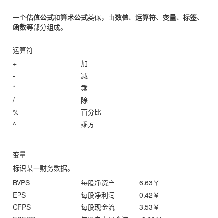
一个
估值公式
和
算术公式
类似，由
数值
、
运算符
、
变量
、
标签
、
函数
等部分组成。
运算符
+
加
-
减
*
乘
/
除
%
百分比
^
乘方
变量
标识某一财务数据。
BVPS
每股净资产
6.63
￥
EPS
每股净利润
0.42
￥
CFPS
每股现金流
3.53
￥