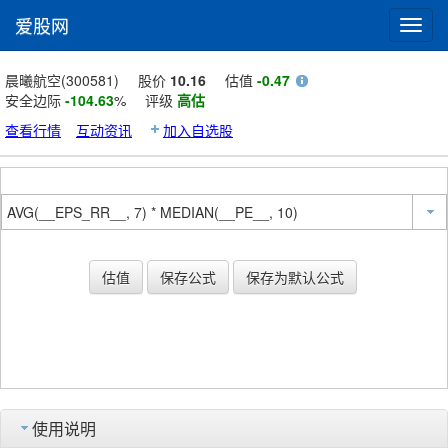
爱股网
Toggl
navig
晨曦航空(300581)
股价
10.16
估值
-0.47
安全边际
-104.63
%
评级
高估
查看行情
互动资讯
加入自选股
估值
保存公式
保存为默认公式
使用说明