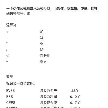
一个
估值公式
和
算术公式
类似，由
数值
、
运算符
、
变量
、
标签
、
函数
等部分组成。
运算符
+
加
-
减
*
乘
/
除
%
百分比
^
乘方
变量
标识某一财务数据。
BVPS
每股净资产
1.66
￥
EPS
每股净利润
-0.12
￥
CFPS
每股现金流
-0.17
￥