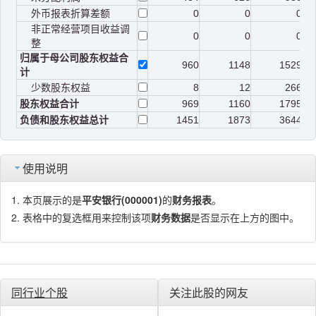
外币报表折算差额
0
0
0
非正常经营项目收益调
0
0
0
整
归属于母公司股东权益合
960
1148
1529
计
少数股东权益
8
12
266
股东权益合计
969
1160
1795
负债和股东权益总计
1451
1873
3644
使用说明
本页展示的是
平安银行(000001)
的
财务报表
。
表格中的复选框用来控制该项
财务数据
是否显示在上方的图中。
同行业个股
关注此股的网友