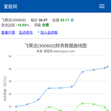
爱股网
Toggl
navig
飞荣达(300602)
股价
36.57
估值
32.17
安全边际
-12.03
%
评级
合理
查看行情
互动资讯
加入自选股
飞荣达(300602)财务数据曲线图
来源: 爱股网 www.iguuu.com
5k
4k
财务数据（百万元）
3k
2k
1k