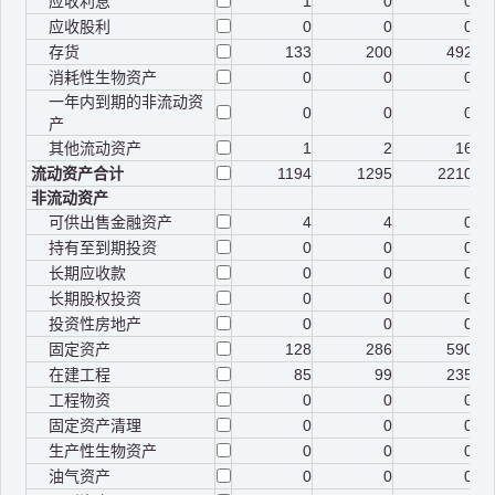
应收利息
1
0
0
应收股利
0
0
0
存货
133
200
492
消耗性生物资产
0
0
0
一年内到期的非流动资
0
0
0
产
其他流动资产
1
2
16
流动资产合计
1194
1295
2210
非流动资产
可供出售金融资产
4
4
0
持有至到期投资
0
0
0
长期应收款
0
0
0
长期股权投资
0
0
0
投资性房地产
0
0
0
固定资产
128
286
590
在建工程
85
99
235
工程物资
0
0
0
固定资产清理
0
0
0
生产性生物资产
0
0
0
油气资产
0
0
0