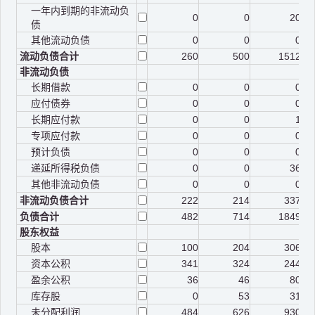
一年内到期的非流动负
0
0
20
债
其他流动负债
0
0
0
流动负债合计
260
500
1512
非流动负债
长期借款
0
0
0
应付债券
0
0
0
长期应付款
0
0
1
专项应付款
0
0
0
预计负债
0
0
0
递延所得税负债
0
0
36
其他非流动负债
0
0
0
非流动负债合计
222
214
337
负债合计
482
714
1849
股东权益
股本
100
204
306
资本公积
341
324
244
盈余公积
36
46
80
库存股
0
53
31
未分配利润
484
626
930