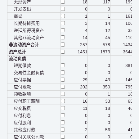
无形资产
18
117
199
开发支出
0
0
0
商誉
1
1
161
长期待摊费用
3
14
106
递延所得税资产
4
12
33
其他非流动资产
14
45
110
非流动资产合计
257
578
1434
资产总计
1451
1873
3644
流动负债
短期借款
0
0
381
交易性金融负债
0
0
0
应付票据
29
43
146
应付账款
202
350
795
预收款项
0
1
18
应付职工薪酬
16
33
65
应交税费
11
18
46
应付利息
0
0
0
应付股利
0
0
0
其他应付款
2
56
41
应付关联公司款
0
0
0