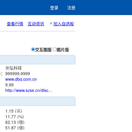
登录
注册
查看行情
互动资讯
加入自选股
交互图版
图片版
光弘科技
)：
999999.9999
www.dbg.com.cn
：
9.99
http://www.szse.cn/disclosure/listed/notice/index.html?stock=300735
1.15
(元)
11.77
(%)
62.13
(倍)
51.87
(倍)