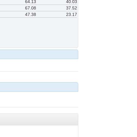
64.13
40.03
67.08
37.52
47.38
23.17