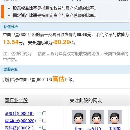
股东权益比率
是指股东权益与资产总额的比率。
固定资产比率
是指固定资产与资产总额的比率。
估值分析
中国卫星(600118)的前一交易日收盘价为
68.68元
， 我们给予的
估值
为
13.54
-80.29
元，
安全边际率
为
%。
注：估值公式为 — 估值 = 近几年复权
每股收益
的均值 × 长期
市盈率
的
中位数。
爱股评级
高估
我们给予中国卫星(600118)
评级。
同行业个股
关注此股的网友
深康佳(000016)
深 华 发(000020)
深科技(000021)
free
sz81101099
卫国狼