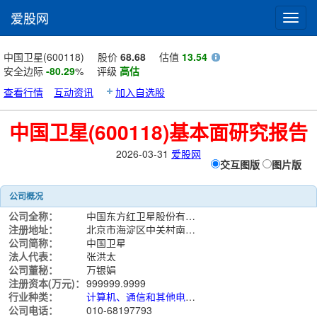
爱股网
Toggl
navig
中国卫星(600118)
股价
68.68
估值
13.54
安全边际
-80.29
%
评级
高估
查看行情
互动资讯
加入自选股
中国卫星(600118)基本面研究报告
2026-03-31
爱股网
交互图版
图片版
公司概况
公司全称：
中国东方红卫星股份有限公司
注册地址：
北京市海淀区中关村南大街31号神舟科技大厦12层
公司简称：
中国卫星
法人代表：
张洪太
公司董秘：
万银娟
注册资本(万元)：
999999.9999
行业种类：
计算机、通信和其他电子设备制造业
公司电话：
010-68197793