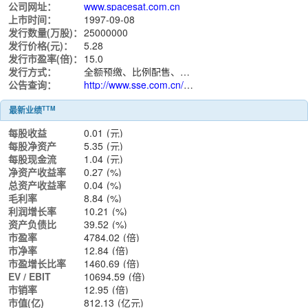
公司网址：
www.spacesat.com.cn
上市时间：
1997-09-08
发行数量(万股)：
25000000
发行价格(元)：
5.28
发行市盈率(倍)：
15.0
发行方式：
全额预缴、比例配售、余额即退
公告查询：
http://www.sse.com.cn/assortment/stock/list/info/announcement/index.shtml?productId=600118
TTM
最新业绩
每股收益
0.01
(元)
每股净资产
5.35
(元)
每股现金流
1.04
(元)
净资产收益率
0.27
(%)
总资产收益率
0.04
(%)
毛利率
8.84
(%)
利润增长率
10.21
(%)
资产负债比
39.52
(%)
市盈率
4784.02
(倍)
市净率
12.84
(倍)
市盈增长比率
1460.69
(倍)
EV / EBIT
10694.59
(倍)
市销率
12.95
(倍)
市值(亿)
812.13
(亿元)