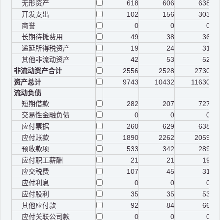
无形资产
618
606
638
开发支出
102
156
303
商誉
0
0
0
长期待摊费用
49
38
36
递延所得税资产
19
24
31
其他非流动资产
42
53
52
非流动资产合计
2556
2528
2730
资产总计
9743
10432
11630
流动负债
短期借款
282
207
727
交易性金融负债
0
0
0
应付票据
260
629
638
应付账款
1890
2262
2059
预收款项
533
342
289
应付职工薪酬
21
21
19
应交税费
107
45
31
应付利息
0
0
0
应付股利
35
35
53
其他应付款
92
84
66
应付关联公司款
0
0
0