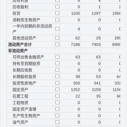
应收利息
8
4
0
应收股利
0
1
2
存货
1105
1297
1956
消耗性生物资产
0
0
0
一年内到期的非流动资
4
0
0
产
其他流动资产
62
29
289
流动资产合计
7188
7903
8900
非流动资产
可供出售金融资产
63
63
0
持有至到期投资
0
0
0
长期应收款
0
0
0
长期股权投资
38
53
64
投资性房地产
350
341
332
固定资产
1252
1159
1156
在建工程
22
35
66
工程物资
0
0
0
固定资产清理
0
0
0
生产性生物资产
0
0
0
油气资产
0
0
0