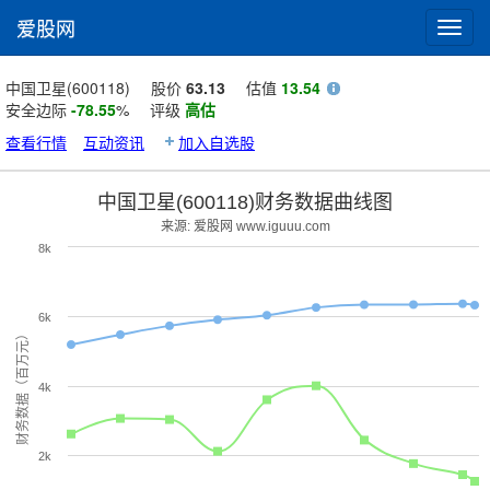
爱股网
Toggl
navig
中国卫星(600118)
股价
63.13
估值
13.54
安全边际
-78.55
%
评级
高估
查看行情
互动资讯
加入自选股
中国卫星(600118)财务数据曲线图
来源: 爱股网 www.iguuu.com
8k
6k
财务数据（百万元）
4k
2k