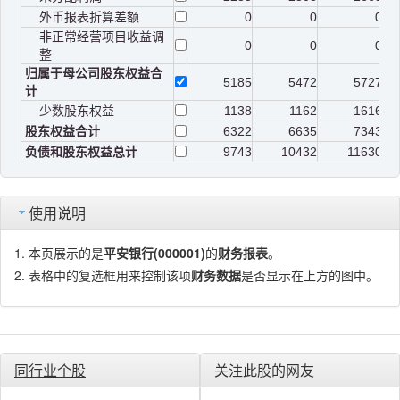
外币报表折算差额
0
0
0
非正常经营项目收益调
0
0
0
整
归属于母公司股东权益合
5185
5472
5727
计
少数股东权益
1138
1162
1616
股东权益合计
6322
6635
7343
负债和股东权益总计
9743
10432
11630
使用说明
本页展示的是
平安银行(000001)
的
财务报表
。
表格中的复选框用来控制该项
财务数据
是否显示在上方的图中。
同行业个股
关注此股的网友