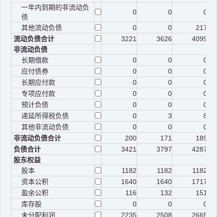
一年内到期的非流动负
0
0
0
债
其他流动负债
0
0
217
流动负债合计
3221
3626
4099
非流动负债
长期借款
0
0
0
应付债券
0
0
0
长期应付款
0
0
0
专项应付款
0
0
0
预计负债
0
0
0
递延所得税负债
0
3
8
其他非流动负债
0
0
0
非流动负债合计
200
171
189
负债合计
3421
3797
4287
股东权益
股本
1182
1182
1182
资本公积
1640
1640
1717
盈余公积
116
132
151
库存股
0
0
0
未分配利润
2235
2508
2665