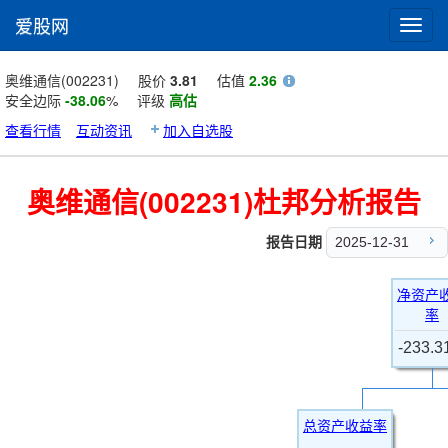
爱股网
Toggl
navig
奥维通信(002231)
股价
3.81
估值
2.36
安全边际
-38.06
%
评级
高估
查看行情
互动资讯
加入自选股
奥维通信(002231)杜邦分析报告
报告日期
2025-12-31
净资产
率
-233.
总资产收益率