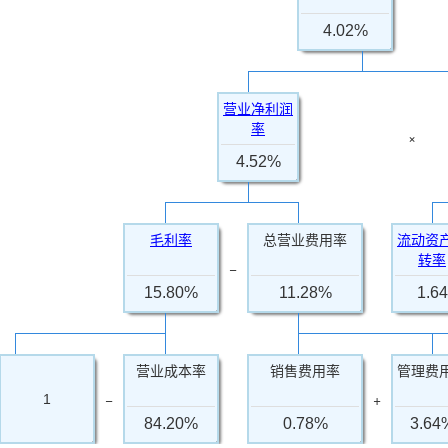
4.02%
营业净利润
率
×
4.52%
毛利率
总营业费用率
流动资
转率
−
15.80%
11.28%
1.64
营业成本率
销售费用率
管理费
−
+
1
84.20%
0.78%
3.64