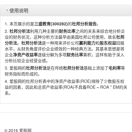
使用说明
本页展示的是
三盛教育(300282)
的
杜邦分析报告
。
杜邦分析法
利用几种主要的
财务比率
之间的关系来综合地分析企
业的财务状况，这种分析方法最早由美国杜邦公司使用，故名
杜邦
分析法
。
杜邦分析法
是一种用来评价公司
赢利能力
和
股东权益
回报
水平，从财务角度评价企业绩效的一种经典方法。其基本思想是将
企业
净资产收益率
逐级分解为多项
财务比率
乘积，这样有助于深入
分析比较企业经营业绩。
爱股网的
杜邦分析法
是在传统
杜邦分析法
基础上添加了
毛利率
等
财务指标而形成的。
爱股网的杜邦分析表中的净资产收益率(ROE)排除了少数股东权
益的因素，因此和总资产收益率(ROA)不具备ROE = ROA * EM的关
系。
© 2016 爱股网