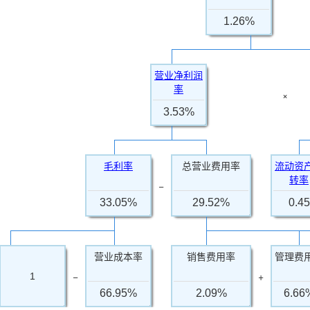
1.26%
营业净利润
率
×
3.53%
毛利率
总营业费用率
流动资
转率
−
33.05%
29.52%
0.45
营业成本率
销售费用率
管理费
−
+
1
66.95%
2.09%
6.66