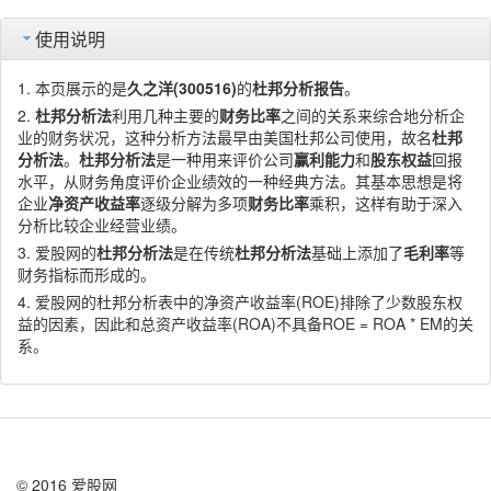
使用说明
本页展示的是
久之洋(300516)
的
杜邦分析报告
。
杜邦分析法
利用几种主要的
财务比率
之间的关系来综合地分析企
业的财务状况，这种分析方法最早由美国杜邦公司使用，故名
杜邦
分析法
。
杜邦分析法
是一种用来评价公司
赢利能力
和
股东权益
回报
水平，从财务角度评价企业绩效的一种经典方法。其基本思想是将
企业
净资产收益率
逐级分解为多项
财务比率
乘积，这样有助于深入
分析比较企业经营业绩。
爱股网的
杜邦分析法
是在传统
杜邦分析法
基础上添加了
毛利率
等
财务指标而形成的。
爱股网的杜邦分析表中的净资产收益率(ROE)排除了少数股东权
益的因素，因此和总资产收益率(ROA)不具备ROE = ROA * EM的关
系。
© 2016 爱股网