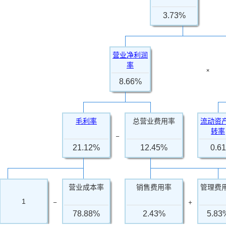
3.73%
营业净利润
率
×
8.66%
毛利率
总营业费用率
流动资
转率
−
21.12%
12.45%
0.61
营业成本率
销售费用率
管理费
−
+
1
78.88%
2.43%
5.83