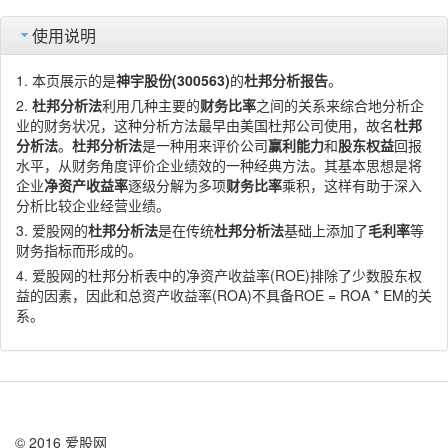
使用说明
本页展示的是
神宇股份(300563)
的
杜邦分析报告
。
杜邦分析法
利用几种主要的
财务比率
之间的关系来综合地分析企
业的财务状况，这种分析方法最早由美国杜邦公司使用，故名
杜邦
分析法
。
杜邦分析法
是一种用来评价公司
赢利能力
和
股东权益
回报
水平，从财务角度评价企业绩效的一种经典方法。其基本思想是将
企业
净资产收益率
逐级分解为多项
财务比率
乘积，这样有助于深入
分析比较企业经营业绩。
爱股网的
杜邦分析法
是在传统
杜邦分析法
基础上添加了
毛利率
等
财务指标而形成的。
爱股网的杜邦分析表中的净资产收益率(ROE)排除了少数股东权
益的因素，因此和总资产收益率(ROA)不具备ROE = ROA * EM的关
系。
© 2016 爱股网