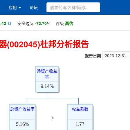
应用
论坛
.43
安全边际
-72.70
%
评级
高估
(002045)杜邦分析报告
报告日期
2023-12-31
净资产收益
率
9.14%
总资产收益率
权益乘数
×
5.16%
1.77