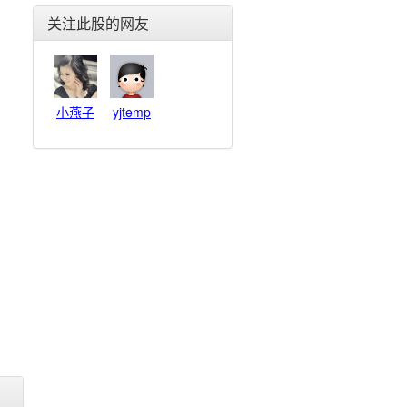
东旭光电(000413)
关注此股的网友
华映科技(000536)
航天发展(000547)
烽火电子(000561)
汇源通信(000586)
小燕子
yjtemp
风华高科(000636)
盈方微(000670)
华讯方舟(000687)
京 东 方(000725)
华东科技(000727)
振华科技(000733)
长城信息(000748)
四川九洲(000801)
创维数字(000810)
超声电子(000823)
紫光股份(000938)
中科三环(000970)
浪潮信息(000977)