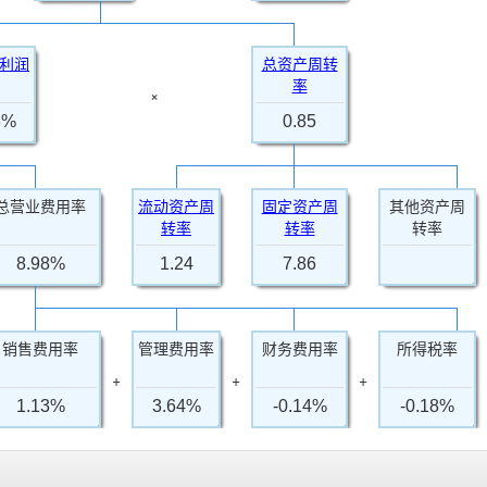
利润
总资产周转
率
×
8%
0.85
总营业费用率
流动资产周
固定资产周
其他资产周
转率
转率
转率
8.98%
1.24
7.86
销售费用率
管理费用率
财务费用率
所得税率
+
+
+
1.13%
3.64%
-0.14%
-0.18%