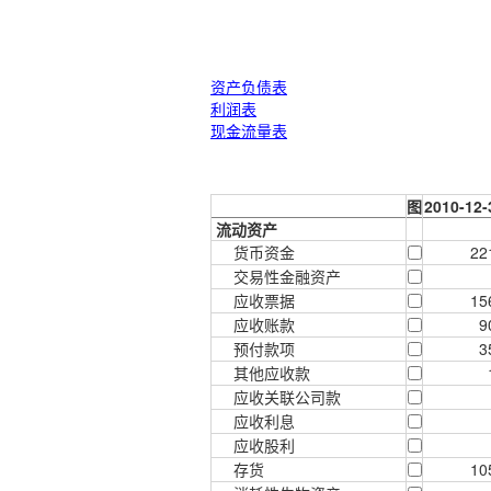
资产负债表
利润表
现金流量表
图
2010-12-
流动资产
货币资金
22
交易性金融资产
应收票据
15
应收账款
9
预付款项
3
其他应收款
应收关联公司款
应收利息
应收股利
存货
10