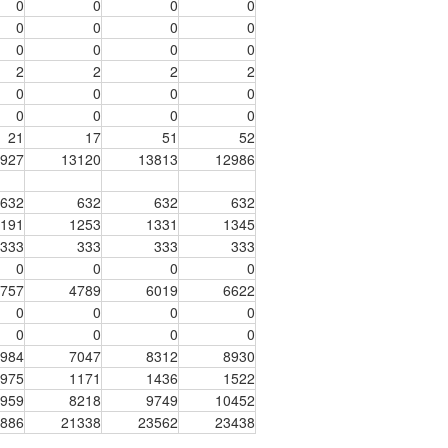
0
0
0
0
0
0
0
0
0
0
0
0
2
2
2
2
0
0
0
0
0
0
0
0
21
17
51
52
927
13120
13813
12986
632
632
632
632
191
1253
1331
1345
333
333
333
333
0
0
0
0
757
4789
6019
6622
0
0
0
0
0
0
0
0
984
7047
8312
8930
975
1171
1436
1522
959
8218
9749
10452
886
21338
23562
23438