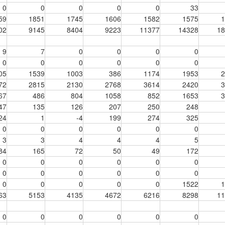
0
0
0
0
0
33
59
1851
1745
1606
1582
1575
1
02
9145
8404
9223
11377
14328
18
9
7
0
0
0
0
0
0
0
0
0
0
05
1539
1003
386
1174
1953
2
72
2815
2130
2768
3614
2420
3
67
486
804
1058
852
1653
3
47
135
126
207
250
248
24
1
-4
199
274
325
0
0
0
0
0
0
3
3
4
4
4
5
84
165
72
50
49
172
0
0
0
0
0
0
0
0
0
0
0
0
0
0
0
0
0
1522
1
63
5153
4135
4672
6216
8298
11
0
0
0
0
0
0