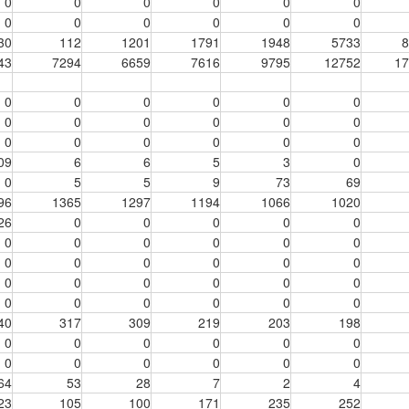
0
0
0
0
0
0
0
0
0
0
0
0
30
112
1201
1791
1948
5733
8
43
7294
6659
7616
9795
12752
17
0
0
0
0
0
0
0
0
0
0
0
0
0
0
0
0
0
0
09
6
6
5
3
0
0
5
5
9
73
69
96
1365
1297
1194
1066
1020
26
0
0
0
0
0
0
0
0
0
0
0
0
0
0
0
0
0
0
0
0
0
0
0
0
0
0
0
0
0
40
317
309
219
203
198
0
0
0
0
0
0
0
0
0
0
0
0
64
53
28
7
2
4
23
105
100
171
235
252