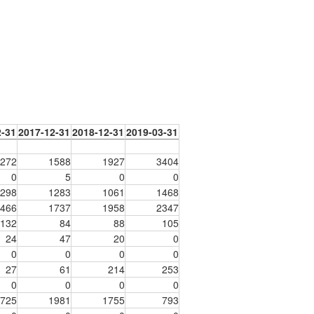
2-31
2017-12-31
2018-12-31
2019-03-31
272
1588
1927
3404
0
5
0
0
298
1283
1061
1468
466
1737
1958
2347
132
84
88
105
24
47
20
0
0
0
0
0
27
61
214
253
0
0
0
0
725
1981
1755
793