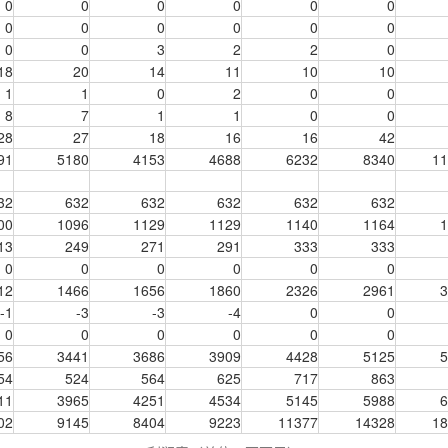
0
0
0
0
0
0
0
0
0
0
0
0
0
0
3
2
2
0
18
20
14
11
10
10
1
1
0
2
0
0
8
7
1
1
0
0
28
27
18
16
16
42
91
5180
4153
4688
6232
8340
11
32
632
632
632
632
632
00
1096
1129
1129
1140
1164
1
13
249
271
291
333
333
0
0
0
0
0
0
12
1466
1656
1860
2326
2961
3
-1
-3
-3
-4
0
0
0
0
0
0
0
0
56
3441
3686
3909
4428
5125
5
54
524
564
625
717
863
11
3965
4251
4534
5145
5988
6
02
9145
8404
9223
11377
14328
18