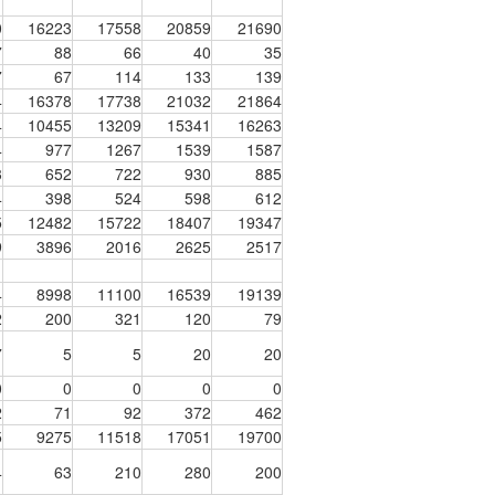
0
16223
17558
20859
21690
7
88
66
40
35
7
67
114
133
139
4
16378
17738
21032
21864
4
10455
13209
15341
16263
4
977
1267
1539
1587
3
652
722
930
885
4
398
524
598
612
5
12482
15722
18407
19347
9
3896
2016
2625
2517
4
8998
11100
16539
19139
2
200
321
120
79
7
5
5
20
20
0
0
0
0
0
2
71
92
372
462
5
9275
11518
17051
19700
4
63
210
280
200