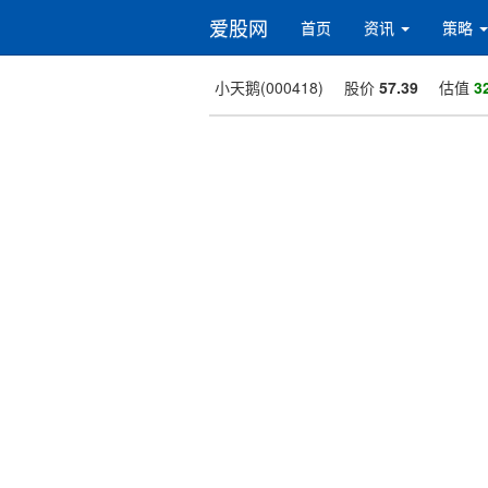
爱股网
首页
资讯
策略
小天鹅(000418)
股价
57.39
估值
3